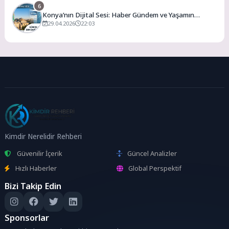
6
Konya’nın Dijital Sesi: Haber Gündem ve Yaşamın
Merkezi
29.04.2026
22:03
Kimdir Nerelidir Rehberi
Güvenilir İçerik
Güncel Analizler
Hızlı Haberler
Global Perspektif
Bizi Takip Edin
Sponsorlar