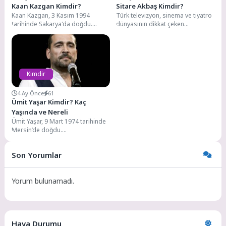
Kaan Kazgan Kimdir?
Sitare Akbaş Kimdir?
Kaan Kazgan, 3 Kasım 1994
Türk televizyon, sinema ve tiyatro
tarihinde Sakarya'da doğdu.
dünyasının dikkat çeken
Sporla erken yaşta tanışan
isimlerinden Sitare Akbaş, hem
Kazgan, henüz 9...
doğal oyunculuk yeteneği...
Kimdir
4 Ay Önce
61
Ümit Yaşar Kimdir? Kaç
Yaşında ve Nereli
Ümit Yaşar, 9 Mart 1974 tarihinde
Mersin’de doğdu.
Konservatuvardan mezun
olmuştur. Vatani görevi sırasında
Son Yorumlar
sol...
Yorum bulunamadı.
Hava Durumu