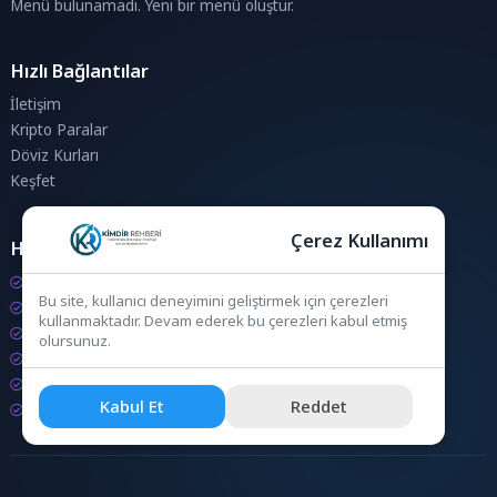
Menü bulunamadı. Yeni bir menü oluştur.
Hızlı Bağlantılar
İletişim
Kripto Paralar
Döviz Kurları
Keşfet
Çerez Kullanımı
Hesaplamalar
Kripto Para Hesaplama
Bu site, kullanıcı deneyimini geliştirmek için çerezleri
Döviz Hesaplama
kullanmaktadır. Devam ederek bu çerezleri kabul etmiş
KDV Hesaplama
olursunuz.
İndirim Hesaplama
Zam Hesaplama
Kabul Et
Reddet
Bileşik Hesaplama