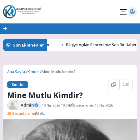
Son Eklenenler
ın Gizemlerini Keşfedin
Bilgiye Açılan Pencereniz: Son Bir Haber ile Tan
Ana Sayfa
Kimdir
Mine Mutlu Kimdir?
Kimdir
0
Mine Mutlu Kimdir?
Admin
10 Nis 2026 10:07
Güncelleme: 10 Nis 2026
28 Görüntüleme
2 dk.