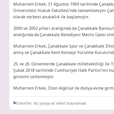
Muharrem Erkek, 31 Ağustos 1969 tarihinde Çanakkal
Üniversitesi Hukuk Fakültesi’nde tamamlamıştır. Çal
olarak serbest avukatlık ile başlamıştır.
2000 ve 2002 yılları aralığında da Çanakkale Barosu’n
aralığında da Çanakkale Belediyesi Meclis Üyesi olm
Muharrem Erkek, Çanakkale Spor ve Çanakkale Zihins
almış ve Çanakkale Kent Konseyi Yürütme Kurulu’nda
25. ve 26. Dönemlerde Çanakkale milletvekilliği ile T
Şubat 2018 tarihinde Cumhuriyet Halk Partisi’nin hu
görevini üstlenmiştir.
Muharrem Erkek, Özen Algönül ile dünya evine girmiş
Etiketler :
Bu yazıya ait etiket bulunamadı.