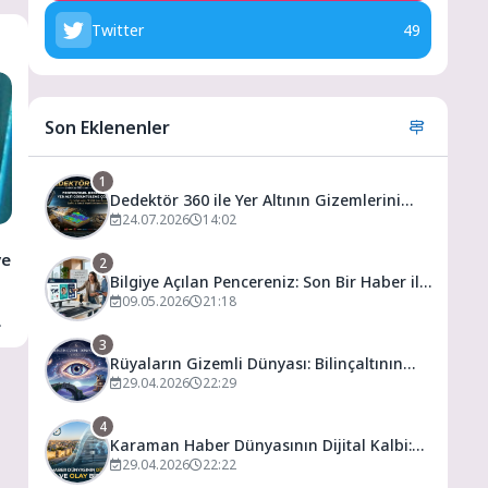
Twitter
49
Son Eklenenler
1
Dedektör 360 ile Yer Altının Gizemlerini
Keşfedin
24.07.2026
14:02
ve
2
Bilgiye Açılan Pencereniz: Son Bir Haber ile
Tanıyın ve Keşfedin
09.05.2026
21:18
3
Rüyaların Gizemli Dünyası: Bilinçaltının
Kapısını Aralamak
29.04.2026
22:29
4
Karaman Haber Dünyasının Dijital Kalbi:
Gündem ve Olay
29.04.2026
22:22