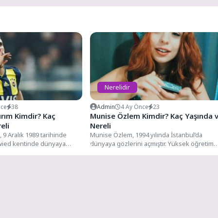
Nerelidir
nce
38
Admin
4 Ay Önce
23
ırım Kimdir? Kaç
Munise Özlem Kimdir? Kaç Yaşında 
eli
Nereli
, 9 Aralık 1989 tarihinde
Munise Özlem, 1994 yılında İstanbul’da
wied kentinde dünyaya
dünyaya gözlerini açmıştır. Yüksek öğretim
gibi futbolcu...
eğitimi için İstanbul Bilgi Üniversitesi’ni...