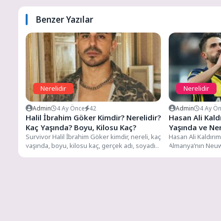
Benzer Yazılar
Nerelidir
Nerelidir
Admin
4 Ay Önce
42
Admin
4 Ay Ö
Halil İbrahim Göker Kimdir? Nerelidir?
Hasan Ali Kald
Kaç Yaşında? Boyu, Kilosu Kaç?
Yaşında ve Ner
Survivor Halil İbrahim Göker kimdir, nereli, kaç
Hasan Ali Kaldırım
yaşında, boyu, kilosu kaç, gerçek adı, soyadı
Almanya’nın Neu
nedir,...
gelmiştir. Kendisi 