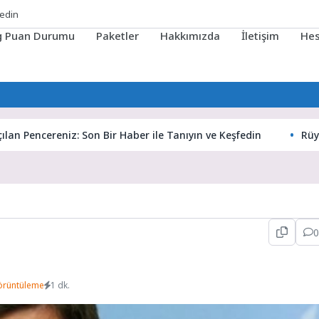
fedin
ig Puan Durumu
Paketler
Hakkımızda
İletişim
He
Pencereniz: Son Bir Haber ile Tanıyın ve Keşfedin
Rüyaların
0
örüntüleme
1 dk.