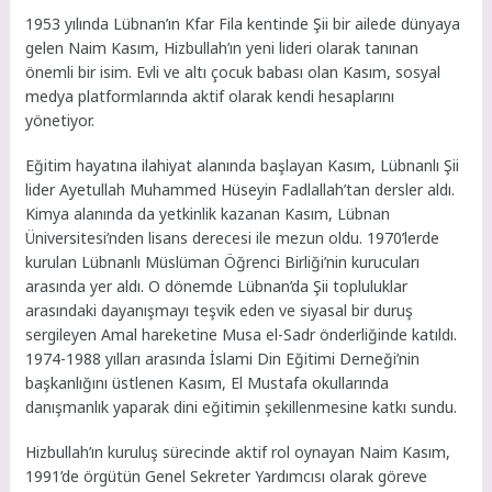
1953 yılında Lübnan’ın Kfar Fila kentinde Şii bir ailede dünyaya
gelen Naim Kasım, Hizbullah’ın yeni lideri olarak tanınan
önemli bir isim. Evli ve altı çocuk babası olan Kasım, sosyal
medya platformlarında aktif olarak kendi hesaplarını
yönetiyor.
Eğitim hayatına ilahiyat alanında başlayan Kasım, Lübnanlı Şii
lider Ayetullah Muhammed Hüseyin Fadlallah’tan dersler aldı.
Kimya alanında da yetkinlik kazanan Kasım, Lübnan
Üniversitesi’nden lisans derecesi ile mezun oldu. 1970’lerde
kurulan Lübnanlı Müslüman Öğrenci Birliği’nin kurucuları
arasında yer aldı. O dönemde Lübnan’da Şii topluluklar
arasındaki dayanışmayı teşvik eden ve siyasal bir duruş
sergileyen Amal hareketine Musa el-Sadr önderliğinde katıldı.
1974-1988 yılları arasında İslami Din Eğitimi Derneği’nin
başkanlığını üstlenen Kasım, El Mustafa okullarında
danışmanlık yaparak dini eğitimin şekillenmesine katkı sundu.
Hizbullah’ın kuruluş sürecinde aktif rol oynayan Naim Kasım,
1991’de örgütün Genel Sekreter Yardımcısı olarak göreve