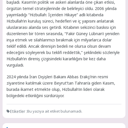
başladı. Kasım’ın politik ve askeri alanlarda öne çıkan etkisi,
örgütün temel stratejilerinde de belirleyici oldu. 2006 yılında
yayımladığı “Hizbullah: İçeriden Hikaye” adlı kitabında
Hizbullah’ın kuruluş süreci, hedefleri ve iç yapısını anlatarak
uluslararası alanda ses getirdi. Kitabının sekizinci baskısı için
düzenlenen bir tören sırasında, “Fakir Güney Lübnan’ı yeniden
inşa etmek ve silahlarımızı bırakmak için milyarlarca dolar
teklif edildi. Ancak direnişin bedeli ne olursa olsun devam
edeceğini söyleyerek bu teklifi reddettik,” şeklindeki sözleriyle
Hizbullah’ın direniş çizgisindeki kararlılığını bir kez daha
vurguladı.
2024 yılında İran Dışişleri Bakanı Abbas Erakçi’nin resmi
ziyaretine katılmak üzere Beyrut’tan Tahran’a giden Kasım,
burada ikamet etmekte olup, Hizbullah’ın lideri olarak
bölgedeki etkinliğini sürdürüyor.
Etiketler :
Bu yazıya ait etiket bulunamadı.