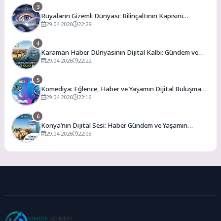
3
Rüyaların Gizemli Dünyası: Bilinçaltının Kapısını
Aralamak
29.04.2026
22:29
4
Karaman Haber Dünyasının Dijital Kalbi: Gündem ve
Olay
29.04.2026
22:22
5
Komediya: Eğlence, Haber ve Yaşamın Dijital Buluşma
Noktası
29.04.2026
22:16
6
Konya’nın Dijital Sesi: Haber Gündem ve Yaşamın
Merkezi
29.04.2026
22:03