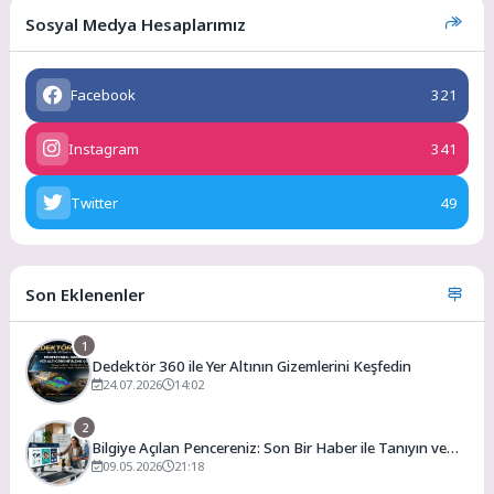
Sosyal Medya Hesaplarımız
Facebook
321
Instagram
341
Twitter
49
Son Eklenenler
1
Dedektör 360 ile Yer Altının Gizemlerini Keşfedin
24.07.2026
14:02
2
Bilgiye Açılan Pencereniz: Son Bir Haber ile Tanıyın ve
Keşfedin
09.05.2026
21:18