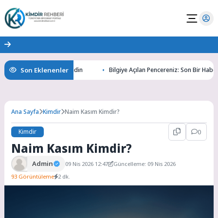
Son Eklenenler
ının Gizemlerini Keşfedin
Bilgiye Açılan Pencereniz: Son Bir Haber ile T
Ana Sayfa
Kimdir
Naim Kasım Kimdir?
Kimdir
0
Naim Kasım Kimdir?
Admin
09 Nis 2026 12:47
Güncelleme: 09 Nis 2026
93 Görüntüleme
2 dk.