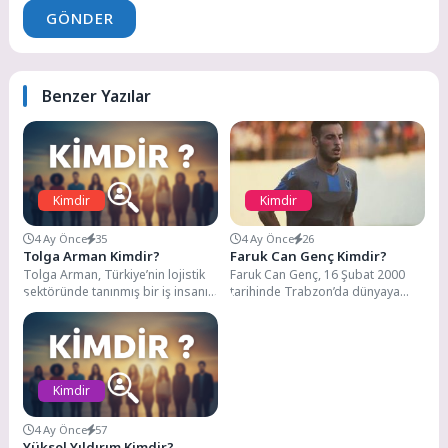
GÖNDER
Benzer Yazılar
Kimdir
Kimdir
4 Ay Önce
35
4 Ay Önce
26
Tolga Arman Kimdir?
Faruk Can Genç Kimdir?
Tolga Arman, Türkiye’nin lojistik
Faruk Can Genç, 16 Şubat 2000
sektöründe tanınmış bir iş insanı.
tarihinde Trabzon’da dünyaya
Hem profesyonel başarıları hem
gelmiştir. Futbol hayatına 2013
de magazin...
yılında Trabzonspor...
Kimdir
4 Ay Önce
57
Yüksel Yıldırım Kimdir?