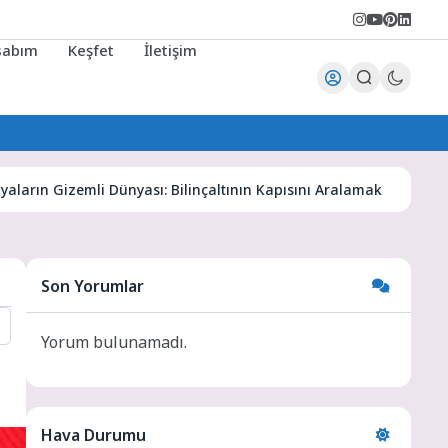
sabım
Keşfet
İletişim
izemli Dünyası: Bilinçaltının Kapısını Aralamak
Karaman Ha
Son Yorumlar
Yorum bulunamadı.
Hava Durumu