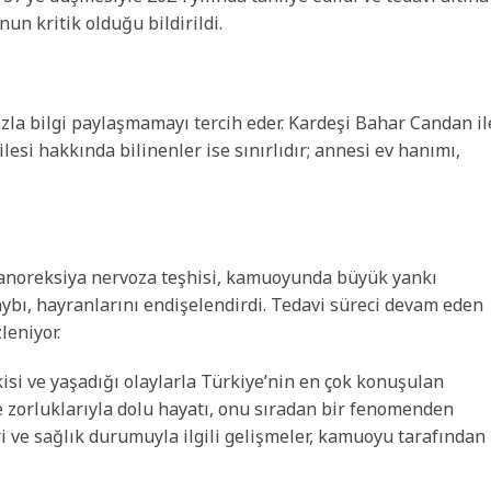
un kritik olduğu bildirildi.
azla bilgi paylaşmamayı tercih eder. Kardeşi Bahar Candan il
. Ailesi hakkında bilinenler ise sınırlıdır; annesi ev hanımı,
e anoreksiya nervoza teşhisi, kamuoyunda büyük yankı
kaybı, hayranlarını endişelendirdi. Tedavi süreci devam eden
leniyor.
kisi ve yaşadığı olaylarla Türkiye’nin en çok konuşulan
e zorluklarıyla dolu hayatı, onu sıradan bir fenomenden
eri ve sağlık durumuyla ilgili gelişmeler, kamuoyu tarafından