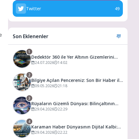
Twitter
49
e
Son Eklenenler
1
Dedektör 360 ile Yer Altının Gizemlerini
Keşfedin
24.07.2026
14:02
2
Bilgiye Açılan Pencereniz: Son Bir Haber ile
Tanıyın ve Keşfedin
09.05.2026
21:18
3
Rüyaların Gizemli Dünyası: Bilinçaltının
Kapısını Aralamak
29.04.2026
22:29
4
Karaman Haber Dünyasının Dijital Kalbi:
Gündem ve Olay
29.04.2026
22:22