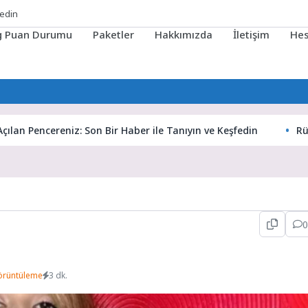
fedin
ig Puan Durumu
Paketler
Hakkımızda
İletişim
He
ncereniz: Son Bir Haber ile Tanıyın ve Keşfedin
Rüyaların G
0
örüntüleme
3 dk.