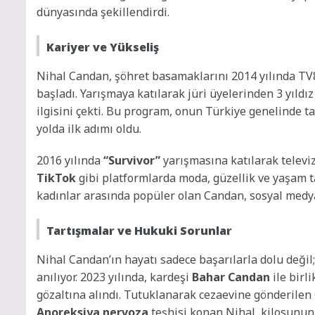
dünyasında şekillendirdi.
Kariyer ve Yükseliş
Nihal Candan, şöhret basamaklarını 2014 yılında TV
başladı. Yarışmaya katılarak jüri üyelerinden 3 yıldız a
ilgisini çekti. Bu program, onun Türkiye genelinde 
yolda ilk adımı oldu.
2016 yılında
“Survivor”
yarışmasına katılarak televi
TikTok
gibi platformlarda moda, güzellik ve yaşam tar
kadınlar arasında popüler olan Candan, sosyal medya i
Tartışmalar ve Hukuki Sorunlar
Nihal Candan’ın hayatı sadece başarılarla dolu değil
anılıyor. 2023 yılında, kardeşi
Bahar Candan
ile birl
gözaltına alındı. Tutuklanarak cezaevine gönderilen C
Anoreksiya nervoza
teşhisi konan Nihal, kilosunun 