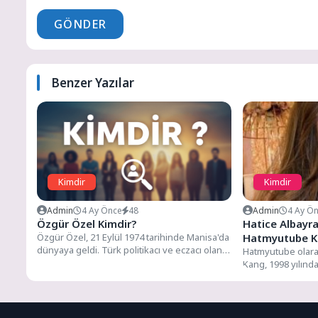
GÖNDER
Benzer Yazılar
Kimdir
Kimdir
Admin
4 Ay Önce
48
Admin
4 Ay Ö
Özgür Özel Kimdir?
Hatice Albayr
Özgür Özel, 21 Eylül 1974 tarihinde Manisa'da
Hatmyutube Ki
dünyaya geldi. Türk politikacı ve eczacı olan
Kaç Yaşında? B
Hatmyutube olara
Özel,...
Kang, 1998 yılınd
ailenin çocuğu ola