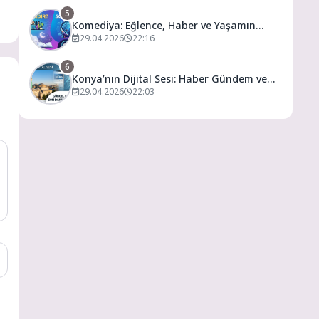
5
Komediya: Eğlence, Haber ve Yaşamın
Dijital Buluşma Noktası
29.04.2026
22:16
6
Konya’nın Dijital Sesi: Haber Gündem ve
Yaşamın Merkezi
29.04.2026
22:03