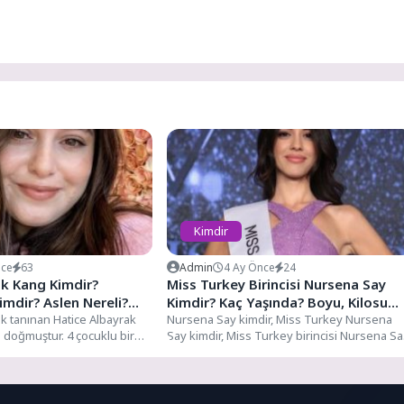
Kimdir
nce
63
Admin
4 Ay Önce
24
ak Kang Kimdir?
Miss Turkey Birincisi Nursena Say
mdir? Aslen Nereli?
Kimdir? Kaç Yaşında? Boyu, Kilosu
oyu, Kilosu Kaç?
k tanınan Hatice Albayrak
Kaç?
Nursena Say kimdir, Miss Turkey Nursena
a doğmuştur. 4 çocuklu bir
Say kimdir, Miss Turkey birincisi Nursena Sa
n...
kaç yaşında,...