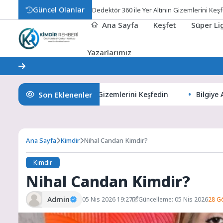
Güncel Olanlar
Dedektör 360 ile Yer Altının Gizemlerini Keş
Ana Sayfa
Keşfet
Süper L
Yazarlarımız
Son Eklenenler
 360 ile Yer Altının Gizemlerini Keşfedin
Bilgiye Açılan Pe
Ana Sayfa
Kimdir
Nihal Candan Kimdir?
Kimdir
Nihal Candan Kimdir?
Admin
05 Nis 2026 19:27
Güncelleme: 05 Nis 2026
28 G