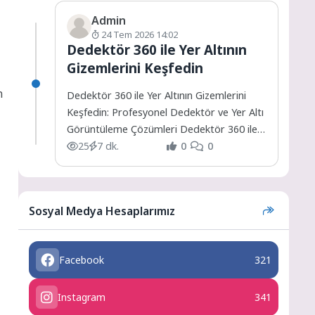
Admin
24 Tem 2026 14:02
Dedektör 360 ile Yer Altının
Gizemlerini Keşfedin
n
Dedektör 360 ile Yer Altının Gizemlerini
Keşfedin: Profesyonel Dedektör ve Yer Altı
Görüntüleme Çözümleri Dedektör 360 ile
Yer Altının Gizemlerini...
25
7 dk.
0
0
Sosyal Medya Hesaplarımız
Facebook
321
Instagram
341