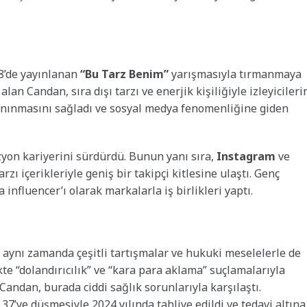
8’de yayınlanan
“Bu Tarz Benim”
yarışmasıyla tırmanmaya
lan Candan, sıra dışı tarzı ve enerjik kişiliğiyle izleyicileri
tanınmasını sağladı ve sosyal medya fenomenliğine giden
zyon kariyerini sürdürdü. Bunun yanı sıra,
Instagram
ve
zı içerikleriyle geniş bir takipçi kitlesine ulaştı. Genç
nfluencer’ı olarak markalarla iş birlikleri yaptı.
; aynı zamanda çeşitli tartışmalar ve hukuki meselelerle de
ikte “dolandırıcılık” ve “kara para aklama” suçlamalarıyla
andan, burada ciddi sağlık sorunlarıyla karşılaştı.
37’ye düşmesiyle 2024 yılında tahliye edildi ve tedavi altına