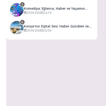
5
Komediya: Eğlence, Haber ve Yaşamın
Dijital Buluşma Noktası
29.04.2026
22:16
6
Konya’nın Dijital Sesi: Haber Gündem ve
Yaşamın Merkezi
29.04.2026
22:03