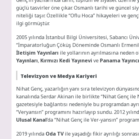
güçlü tasvirler öne çıkar. Osmanlı tarihi ve güncel si
niteliği taşır. Özellikle “Oflu Hoca” hikayeleri ve gen
ilgi görmüştür.
2005 yılında İstanbul Bilgi Üniversitesi, Sabancı Ün
“İmparatorluğun Çöküş Döneminde Osmanlı Ermenileri”
İletişim Yayınları
ile yollarının ayrılmasına neden o
Yayınları
,
Kırmızı Kedi Yayınevi
ve
Panama Yayıncı
Televizyon ve Medya Kariyeri
Nihat Genç, yazarlığın yanı sıra televizyon dünyasınd
kanalında Serdar Akinan ile birlikte “Nihat Genç il
gazetesiyle bağlantısı nedeniyle bu programdan ayrıl
“Veryansın” programını hazırlayıp sundu. 2012 yılın
Ulusal Kanal
’da “Nihat Genç ile Ver-yansın” program
2019 yılında
Oda TV
ile yaşadığı fikir ayrılığı sonr