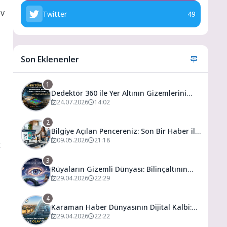
iv
Twitter
49
Son Eklenenler
1
Dedektör 360 ile Yer Altının Gizemlerini
Keşfedin
24.07.2026
14:02
2
Bilgiye Açılan Pencereniz: Son Bir Haber ile
Tanıyın ve Keşfedin
09.05.2026
21:18
k
3
Rüyaların Gizemli Dünyası: Bilinçaltının
Kapısını Aralamak
29.04.2026
22:29
4
Karaman Haber Dünyasının Dijital Kalbi:
Gündem ve Olay
29.04.2026
22:22