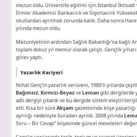
mezun oldu. Üniversite eğitimi için İstanbul İktisadi 
İlimler Akademisi Bankacılık ve Sigortacılık Yükseko
okullardan ayrılmak zorunda kaldı. Daha sonra Hace
yılında mezun oldu.
Mezuniyetinin ardından Sağlık Bakanlığı’na bağlı A
toplam dokuz yıl memur olarak çalıştı. Gençlik yıllar
görev yaptı.
Yazarlık Kariyeri
Nihat Genç’in yazarlık serüveni, 1980’li yıllarda çeşit
Bağımsız
,
Kırmızı-Beyaz
ve
Leman
gibi dergilerde 
adlı dergiyi çıkardı ve bu dergide sistem eleştirile
etti. Kısa bir süre
Akşam
gazetesinde köşe yazarlığı y
ayrılığı nedeniyle buradan ayrıldı. 2008 yılında
Lem
Soru – Bir Cevap” köşesinde güncel meseleleri değer
Genç’in yazılarında tarih, toplum ve siyaset üzerine 