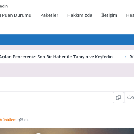
ig Puan Durumu
Paketler
Hakkımızda
İletişim
He
Pencereniz: Son Bir Haber ile Tanıyın ve Keşfedin
Rüyaların 
0
örüntüleme
5 dk.