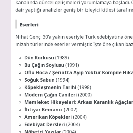
kanalında güncel gelişmeleri yorumlamaya başladı. C
dair yaptığı analizler geniş bir izleyici kitlesi tarafın
Eserleri
Nihat Genç, 30’a yakın eseriyle Türk edebiyatına öne
mizah türlerinde eserler vermiştir. İşte öne çıkan bazı
Dün Korkusu
(1989)
Bu Çağın Soylusu
(1991)
Oflu Hoca / Şeriatta Ayıp Yoktur Kompile Hik
Soğuk Sabun
(1994)
Köpekleşmenin Tarihi
(1998)
Modern Çağın Canileri
(2000)
Memleket Hikayeleri: Arkası Karanlık Ağaçla
İhtiyar Kemancı
(2002)
Amerikan Köpekleri
(2004)
Edebiyat Dersleri
(2004)
Nöbetçi Yazılar
(2004)