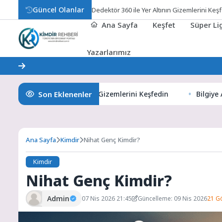
Güncel Olanlar
Bilgi
Ana Sayfa
Keşfet
Süper L
Yazarlarımız
Son Eklenenler
ör 360 ile Yer Altının Gizemlerini Keşfedin
Bilgiye Açılan 
Ana Sayfa
Kimdir
Nihat Genç Kimdir?
Kimdir
Nihat Genç Kimdir?
Admin
07 Nis 2026 21:45
Güncelleme: 09 Nis 2026
21 G