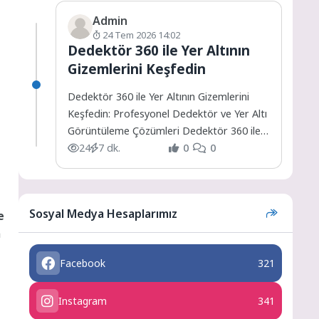
Admin
24 Tem 2026 14:02
Dedektör 360 ile Yer Altının
Gizemlerini Keşfedin
Dedektör 360 ile Yer Altının Gizemlerini
Keşfedin: Profesyonel Dedektör ve Yer Altı
Görüntüleme Çözümleri Dedektör 360 ile
Yer Altının Gizemlerini...
24
7 dk.
0
0
Sosyal Medya Hesaplarımız
e
m
Facebook
321
Instagram
341