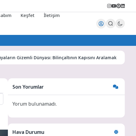
sabım
Keşfet
İletişim
Gizemli Dünyası: Bilinçaltının Kapısını Aralamak
Karaman 
Son Yorumlar
Yorum bulunamadı.
Hava Durumu