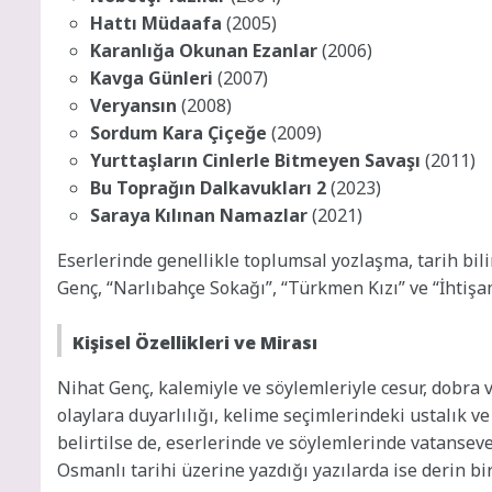
Hattı Müdaafa
(2005)
Karanlığa Okunan Ezanlar
(2006)
Kavga Günleri
(2007)
Veryansın
(2008)
Sordum Kara Çiçeğe
(2009)
Yurttaşların Cinlerle Bitmeyen Savaşı
(2011)
Bu Toprağın Dalkavukları 2
(2023)
Saraya Kılınan Namazlar
(2021)
Eserlerinde genellikle toplumsal yozlaşma, tarih bili
Genç, “Narlıbahçe Sokağı”, “Türkmen Kızı” ve “İhtişam
Kişisel Özellikleri ve Mirası
Nihat Genç, kalemiyle ve söylemleriyle cesur, dobra 
olaylara duyarlılığı, kelime seçimlerindeki ustalık ve
belirtilse de, eserlerinde ve söylemlerinde vatanseve
Osmanlı tarihi üzerine yazdığı yazılarda ise derin bir t