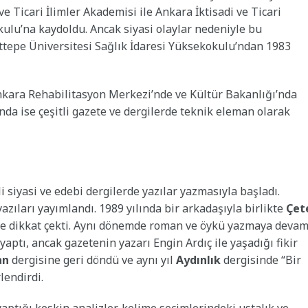
ve Ticari İlimler Akademisi ile Ankara İktisadi ve Ticari
kulu’na kaydoldu. Ancak siyasi olaylar nedeniyle bu
ttepe Üniversitesi Sağlık İdaresi Yüksekokulu’ndan 1983
nkara Rehabilitasyon Merkezi’nde ve Kültür Bakanlığı’nda
ında ise çeşitli gazete ve dergilerde teknik eleman olarak
li siyasi ve edebi dergilerde yazılar yazmasıyla başladı.
yazıları yayımlandı. 1989 yılında bir arkadaşıyla birlikte
Çet
riyle dikkat çekti. Aynı dönemde roman ve öykü yazmaya deva
aptı, ancak gazetenin yazarı Engin Ardıç ile yaşadığı fikir
an
dergisine geri döndü ve aynı yıl
Aydınlık
dergisinde “Bir
lendirdi.
yaptığı keskin analizler, kelime seçimlerindeki ustalık ve