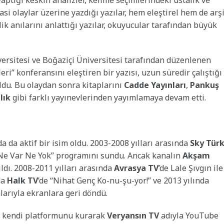
yasi olaylar üzerine yazdığı yazılar, hem eleştirel hem de arş
çlik anılarını anlattığı yazılar, okuyucular tarafından büyük
iversitesi ve Boğaziçi Üniversitesi tarafından düzenlenen
 konferansını eleştiren bir yazısı, uzun süredir çalıştığı
ldu. Bu olaydan sonra kitaplarını
Cadde Yayınları
,
Pankuş
lık
gibi farklı yayınevlerinden yayımlamaya devam etti.
a da aktif bir isim oldu. 2003-2008 yılları arasında
Sky Tür
e Ne Var Ne Yok” programını sundu. Ancak kanalın
Akşam
dı. 2008-2011 yılları arasında
Avrasya TV
’de Lale Şıvgın ile
da
Halk TV
’de “Nihat Genç Ko-nu-şu-yor!” ve 2013 yılında
larıyla ekranlara geri döndü.
ası kendi platformunu kurarak
Veryansın TV
adıyla YouTube