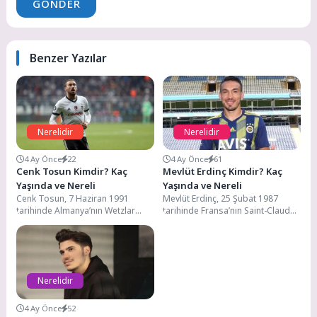
GÖNDER
Benzer Yazılar
Nerelidir
Nerelidir
4 Ay Önce
22
4 Ay Önce
61
Cenk Tosun Kimdir? Kaç
Mevlüt Erdinç Kimdir? Kaç
Yaşında ve Nereli
Yaşında ve Nereli
Cenk Tosun, 7 Haziran 1991
Mevlüt Erdinç, 25 Şubat 1987
tarihinde Almanya’nın Wetzlar
tarihinde Fransa’nın Saint-Claude
kentinde dünyaya gelmiştir. Futbol
adlı kentinde dünyaya gelmiştir.
hayatına 1996 yılında...
Ailesi, 1973 yılında...
Nerelidir
4 Ay Önce
52