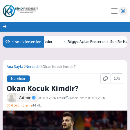
Son Eklenenler
Altının Gizemlerini Keşfedin
Bilgiye Açılan Pencereniz: Son Bir Haber il
Ana Sayfa
Nerelidir
Okan Kocuk Kimdir?
Nerelidir
0
Okan Kocuk Kimdir?
Admin
09 Nis 2026 16:36
Güncelleme: 09 Nis 2026
30 Görüntüleme
1 dk.