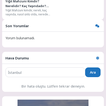
Yiğit Mahzuni Kimdir?
Nerelidir? Kaç Yaşındadır?
Yiğit Mahzuni kimdir, nereli, kaç
Boyu,Kilosu Kaçtır? Hayatı ve
yaşında, nasıl ünlü oldu, nerede
Biyografisi
doğdu, boyu, kilosu kaç,
sevgilisi...
Son Yorumlar
Yorum bulunamadı.
Hava Durumu
Ara
Bir hata oluştu. Lütfen tekrar deneyin.