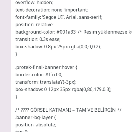
overflow: hidden;
text-decoration: none !important;
font-family: ‘Segoe UI’, Arial, sans-serif;
position: relative;
background-color: #001a33; /* Resim yüklenmezse ku
transition: 0.3s ease;
box-shadow: 0 8px 25px rgba(0,0,0,0.2);
}
.protek-final-banner:hover {
border-color: #ffcc00;
transform: translateY(-3px);
box-shadow: 0 12px 35px rgba(0,86,179,0.3);
}
/* ????️ GÖRSEL KATMANI – TAM VE BELİRGİN */
.banner-bg-layer {
position: absolute;