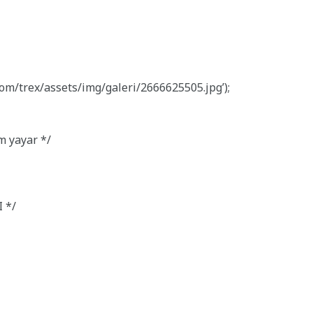
om/trex/assets/img/galeri/2666625505.jpg’);
m yayar */
 */