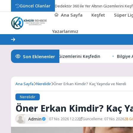
Güncel Olanlar
Bi
Ana Sayfa
Keşfet
Süper L
Yazarlarımız
Son Eklenenler
r 360 ile Yer Altının Gizemlerini Keşfedin
Bilgiye Açılan P
Ana Sayfa
Nerelidir
Öner Erkan Kimdir? Kaç Yaşında ve Nereli
Nerelidir
Öner Erkan Kimdir? Kaç Ya
Admin
07 Nis 2026 12:22
Güncelleme: 07 Nis 2026
28 G