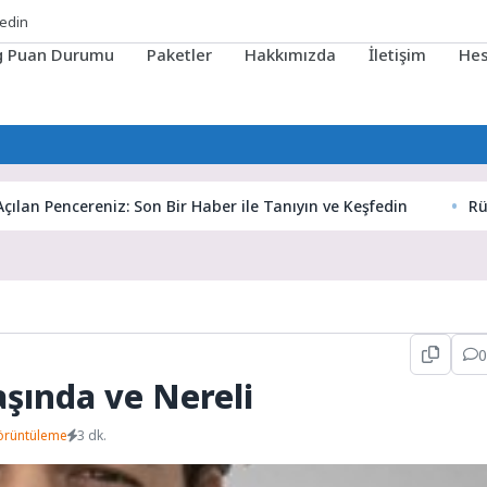
ig Puan Durumu
Paketler
Hakkımızda
İletişim
He
encereniz: Son Bir Haber ile Tanıyın ve Keşfedin
Rüyaların 
0
şında ve Nereli
örüntüleme
3 dk.