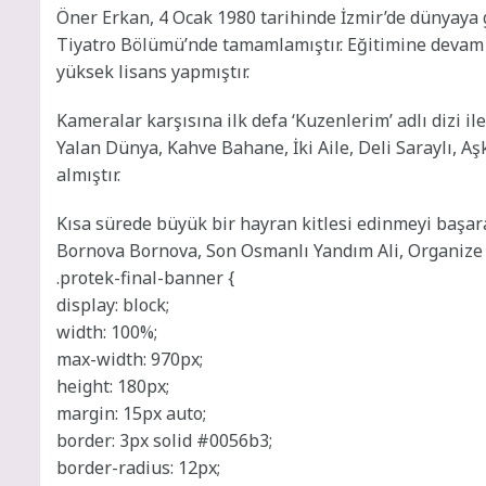
Öner Erkan, 4 Ocak 1980 tarihinde İzmir’de dünyaya g
Tiyatro Bölümü’nde tamamlamıştır. Eğitimine devam 
yüksek lisans yapmıştır.
Kameralar karşısına ilk defa ‘Kuzenlerim’ adlı dizi il
Yalan Dünya, Kahve Bahane, İki Aile, Deli Saraylı, Aş
almıştır.
Kısa sürede büyük bir hayran kitlesi edinmeyi başaran
Bornova Bornova, Son Osmanlı Yandım Ali, Organize İşl
.protek-final-banner {
display: block;
width: 100%;
max-width: 970px;
height: 180px;
margin: 15px auto;
border: 3px solid #0056b3;
border-radius: 12px;