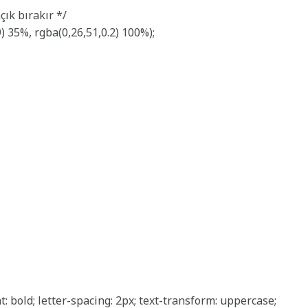
çık bırakır */
) 35%, rgba(0,26,51,0.2) 100%);
ht: bold; letter-spacing: 2px; text-transform: uppercase;