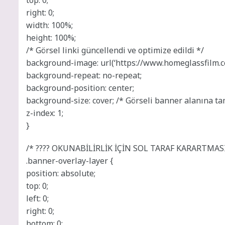
top: 0;
right: 0;
width: 100%;
height: 100%;
/* Görsel linki güncellendi ve optimize edildi */
background-image: url(‘https://www.homeglassfilm.c
background-repeat: no-repeat;
background-position: center;
background-size: cover; /* Görseli banner alanına ta
z-index: 1;
}
/* ???? OKUNABİLİRLİK İÇİN SOL TARAF KARARTMASI
.banner-overlay-layer {
position: absolute;
top: 0;
left: 0;
right: 0;
bottom: 0;