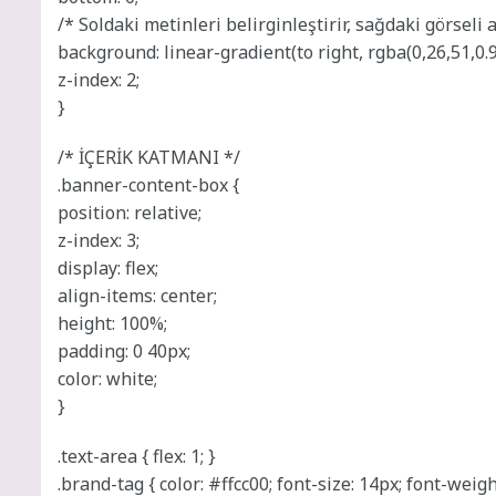
/* Soldaki metinleri belirginleştirir, sağdaki görseli a
background: linear-gradient(to right, rgba(0,26,51,0.9
z-index: 2;
}
/* İÇERİK KATMANI */
.banner-content-box {
position: relative;
z-index: 3;
display: flex;
align-items: center;
height: 100%;
padding: 0 40px;
color: white;
}
.text-area { flex: 1; }
.brand-tag { color: #ffcc00; font-size: 14px; font-weig