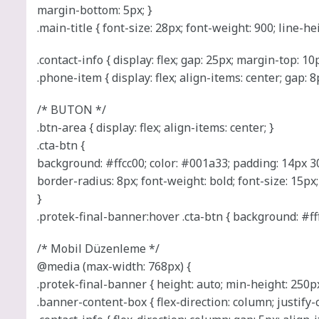
margin-bottom: 5px; }
.main-title { font-size: 28px; font-weight: 900; line-heig
.contact-info { display: flex; gap: 25px; margin-top: 10p
.phone-item { display: flex; align-items: center; gap: 8p
/* BUTON */
.btn-area { display: flex; align-items: center; }
.cta-btn {
background: #ffcc00; color: #001a33; padding: 14px 3
border-radius: 8px; font-weight: bold; font-size: 15px;
}
.protek-final-banner:hover .cta-btn { background: #fff;
/* Mobil Düzenleme */
@media (max-width: 768px) {
.protek-final-banner { height: auto; min-height: 250px
.banner-content-box { flex-direction: column; justify-c