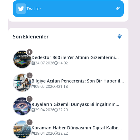
Twitter
49
Son Eklenenler
1
Dedektör 360 ile Yer Altının Gizemlerini
Keşfedin
24.07.2026
14:02
2
Bilgiye Açılan Pencereniz: Son Bir Haber ile
Tanıyın ve Keşfedin
09.05.2026
21:18
3
Rüyaların Gizemli Dünyası: Bilinçaltının
Kapısını Aralamak
29.04.2026
22:29
4
Karaman Haber Dünyasının Dijital Kalbi:
Gündem ve Olay
29.04.2026
22:22