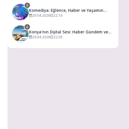
5
Komediya: Eğlence, Haber ve Yaşamın
Dijital Buluşma Noktası
29.04.2026
22:16
6
Konya’nın Dijital Sesi: Haber Gündem ve
Yaşamın Merkezi
29.04.2026
22:03