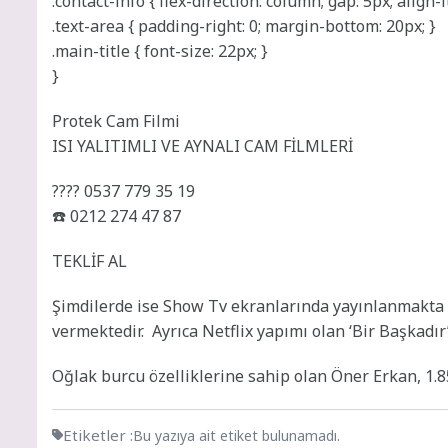
.contact-info { flex-direction: column; gap: 5px; align-i
.text-area { padding-right: 0; margin-bottom: 20px; }
.main-title { font-size: 22px; }
}
Protek Cam Filmi
ISI YALITIMLI VE AYNALI CAM FİLMLERİ
???? 0537 779 35 19
☎️ 0212 274 47 87
TEKLİF AL
Şimdilerde ise Show Tv ekranlarında yayınlanmakta o
vermektedir. Ayrıca Netflix yapımı olan ‘Bir Başkadır’ 
Oğlak burcu özelliklerine sahip olan Öner Erkan, 1.8
Etiketler :
Bu yazıya ait etiket bulunamadı.