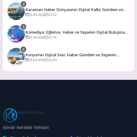
4
Karaman Haber Dünyasının Dijital Kalbi: Gündem ve
Olay
29.04.2026
22:22
5
Komediya: Eğlence, Haber ve Yaşamın Dijital Buluşma
Noktası
29.04.2026
22:16
6
Konya’nın Dijital Sesi: Haber Gündem ve Yaşamın
Merkezi
29.04.2026
22:03
Kimdir Nerelidir Rehberi