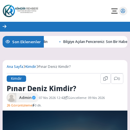
Son Eklenenler
ın Gizemlerini Keşfedin
Bilgiye Açılan Pencereniz: Son Bir Haber ile Ta
Ana Sayfa
Kimdir
Pınar Deniz Kimdir?
Kimdir
0
Pınar Deniz Kimdir?
Admin
07 Nis 2026 12:42
Güncelleme: 09 Nis 2026
26 Görüntüleme
3 dk.