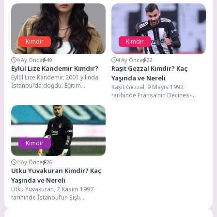
Kimdir
Kimdir
4 Ay Önce
49
4 Ay Önce
22
Eylül Lize Kandemir Kimdir?
Raşit Gezzal Kimdir? Kaç
Eylül Lize Kandemir, 2001 yılında
Yaşında ve Nereli
İstanbul’da doğdu. Eğitim
Raşit Gezzal, 9 Mayıs 1992
hayatına Özyeğin Üniversitesi
tarihinde Fransa’nın Décines-
Endüstri Mühendisliği bölümünde
Charpieu kentinde dünyaya geldi.
devam...
Aslen Cezayirlidir. Futbol
hayatına...
Kimdir
4 Ay Önce
26
Utku Yuvakuran Kimdir? Kaç
Yaşında ve Nereli
Utku Yuvakuran, 2 Kasım 1997
tarihinde İstanbul’un Şişli
ilçesinde dünyaya geldi. Futbol
hayatına 2008 yılında...