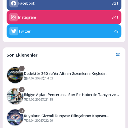
Facebook
321
Instagram
341
Twitter
49
Son Eklenenler
1
Dedektör 360 ile Yer Altının Gizemlerini Keşfedin
24.07.2026
14:02
2
Bilgiye Açılan Pencereniz: Son Bir Haber ile Tanıyın ve
Keşfedin
09.05.2026
21:18
3
Rüyaların Gizemli Dünyası: Bilinçaltının Kapısını
Aralamak
29.04.2026
22:29