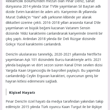
Reklamcılık Bölümü’nden mezun olan Pınar Deniz, sanat
dünyasına 2014 yılında Star TV’de yayımlanan Sil Baştan adlı
dizide Evrim karakteri ile adım attı. Kariyerinin ilk yıllarında
Murat Dalkılıç’ın “Yani” adlı şarkısının klibinde yer alarak
dikkatleri üzerine çekti. 2016-2018 yılları arasında Kanal D’de
yayımlanan ve büyük beğeni kazanan Vatanım Sensin
dizisinde Yıldız karakterini canlandırarak kariyerinde önemli bir
çıkış yaptı. Ardından 2018 yılında Bir Deli Rüzgar dizisinde
Gökçe Yücel karakterini canlandırdı.
Deniz’in uluslararası tanınırlığı, 2020-2021 yıllarında Netflix’te
yayımlanan Aşk 101 dizisindeki Burcu karakteriyle arttı. 2021
yılında başlayan ve dört sezon süren Kanal D’nin sevilen dizisi
Yargıda Kaan Urgancıoğlu ile başrolleri paylaştı. Bu yapımda
canlandırdığı Ceylin Erguvan karakteri, oyuncunun geniş bir
hayran kitlesi edinmesini sağladı.
Kişisel Hayatı
Pınar Deniz’in özel hayatı da medya tarafından yakından takip
edilmiştir. 2015 yılında Türk oyuncu Kaan Turgut ile bir ilişkiye