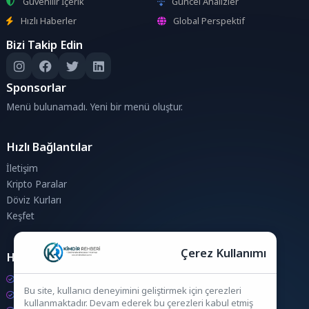
Güvenilir İçerik
Güncel Analizler
Hızlı Haberler
Global Perspektif
Bizi Takip Edin
Sponsorlar
Menü bulunamadı. Yeni bir menü oluştur.
Hızlı Bağlantılar
İletişim
Kripto Paralar
Döviz Kurları
Keşfet
Çerez Kullanımı
Hesaplamalar
Kripto Para Hesaplama
Bu site, kullanıcı deneyimini geliştirmek için çerezleri
Döviz Hesaplama
kullanmaktadır. Devam ederek bu çerezleri kabul etmiş