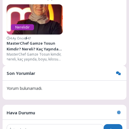
babasının adı Mehmet’tir....
gelmiştir. Kökeni Adana’ya
dayanmaktadır. İlköğretim
eğitimini...
Nerelidir
4 Ay Önce
47
MasterChef Gamze Tosun
Kimdir? Nereli? Kaç Yaşında?
MasterChef Gamze Tosun kimdir,
Boyu, Kilosu Kaç?
nereli, kaç yaşında, boyu, kilosu
kaç, katıldığı yarışmalar, evlimi,
sevgilisi kim,...
Son Yorumlar
Yorum bulunamadı.
Hava Durumu