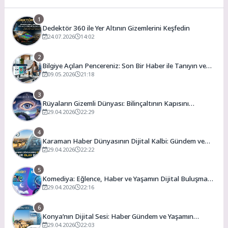
1
Dedektör 360 ile Yer Altının Gizemlerini Keşfedin
24.07.2026
14:02
2
Bilgiye Açılan Pencereniz: Son Bir Haber ile Tanıyın ve
Keşfedin
09.05.2026
21:18
3
Rüyaların Gizemli Dünyası: Bilinçaltının Kapısını
Aralamak
29.04.2026
22:29
4
Karaman Haber Dünyasının Dijital Kalbi: Gündem ve
Olay
29.04.2026
22:22
5
Komediya: Eğlence, Haber ve Yaşamın Dijital Buluşma
Noktası
29.04.2026
22:16
6
Konya’nın Dijital Sesi: Haber Gündem ve Yaşamın
Merkezi
29.04.2026
22:03