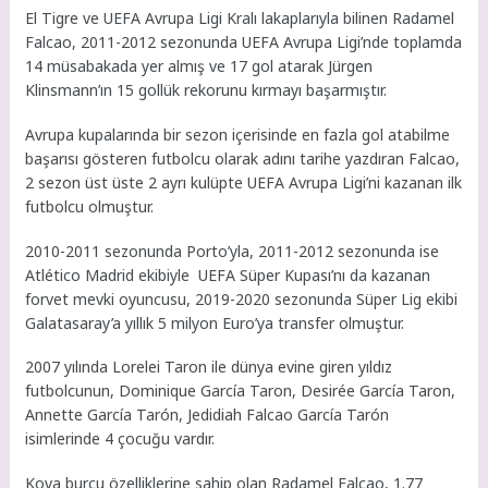
El Tigre ve UEFA Avrupa Ligi Kralı lakaplarıyla bilinen Radamel
Falcao, 2011-2012 sezonunda UEFA Avrupa Ligi’nde toplamda
14 müsabakada yer almış ve 17 gol atarak Jürgen
Klinsmann’ın 15 gollük rekorunu kırmayı başarmıştır.
Avrupa kupalarında bir sezon içerisinde en fazla gol atabilme
başarısı gösteren futbolcu olarak adını tarihe yazdıran Falcao,
2 sezon üst üste 2 ayrı kulüpte UEFA Avrupa Ligi’ni kazanan ilk
futbolcu olmuştur.
2010-2011 sezonunda Porto’yla, 2011-2012 sezonunda ise
Atlético Madrid ekibiyle UEFA Süper Kupası’nı da kazanan
forvet mevki oyuncusu, 2019-2020 sezonunda Süper Lig ekibi
Galatasaray’a yıllık 5 milyon Euro’ya transfer olmuştur.
2007 yılında Lorelei Taron ile dünya evine giren yıldız
futbolcunun, Dominique García Taron, Desirée García Taron,
Annette García Tarón, Jedidiah Falcao García Tarón
isimlerinde 4 çocuğu vardır.
Kova burcu özelliklerine sahip olan Radamel Falcao, 1.77