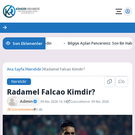
Son Eklenenler
tının Gizemlerini Keşfedin
Bilgiye Açılan Pencereniz: Son Bir Haber ile 
Ana Sayfa
Nerelidir
Radamel Falcao Kimdir?
Nerelidir
0
Radamel Falcao Kimdir?
Admin
09 Nis 2026 16:34
Güncelleme: 09 Nis 2026
28 Görüntüleme
2 dk.