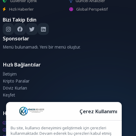
Güvenilir İçerik
Güncel Analizler
Hızlı Haberler
Global Perspektif
Bizi Takip Edin
Sponsorlar
Menü bulunamadı. Yeni bir menü oluştur.
Hızlı Bağlantılar
İletişim
Kripto Paralar
Döviz Kurları
Keşfet
Çerez Kullanımı
Hesaplamalar
Kripto Para Hesaplama
Bu site, kullanıcı deneyimini geliştirmek için çerezleri
Döviz Hesaplama
kullanmaktadır. Devam ederek bu çerezleri kabul etmiş