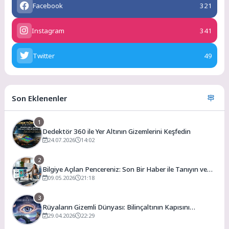
Facebook
321
Instagram
341
Twitter
49
Son Eklenenler
1
Dedektör 360 ile Yer Altının Gizemlerini Keşfedin
24.07.2026
14:02
2
Bilgiye Açılan Pencereniz: Son Bir Haber ile Tanıyın ve
Keşfedin
09.05.2026
21:18
3
Rüyaların Gizemli Dünyası: Bilinçaltının Kapısını
Aralamak
29.04.2026
22:29