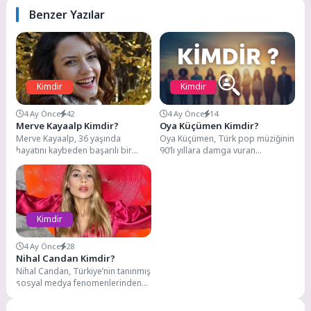
Benzer Yazılar
Kimdir
Kimdir
4 Ay Önce
42
4 Ay Önce
14
Merve Kayaalp Kimdir?
Oya Küçümen Kimdir?
Merve Kayaalp, 36 yaşında
Oya Küçümen, Türk pop müziğinin
hayatını kaybeden başarılı bir
90’lı yıllara damga vuran
oyuncuydu. Isparta Süleyman
unutulmaz ikilisi Oya-Bora’nın
Demirel Üniversitesi'nin
kadın üyesi olarak...
Oyunculuk Bölümü'nden...
Kimdir
4 Ay Önce
28
Nihal Candan Kimdir?
Nihal Candan, Türkiye’nin tanınmış
sosyal medya fenomenlerinden
ve televizyon kişiliklerinden biridir.
Renkli hayatı, kariyeri ve...