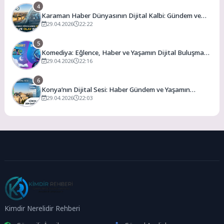
4
Karaman Haber Dünyasının Dijital Kalbi: Gündem ve
Olay
29.04.2026
22:22
5
Komediya: Eğlence, Haber ve Yaşamın Dijital Buluşma
Noktası
29.04.2026
22:16
6
Konya’nın Dijital Sesi: Haber Gündem ve Yaşamın
Merkezi
29.04.2026
22:03
Kimdir Nerelidir Rehberi