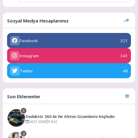
Sosyal Medya Hesaplarımız
Facebook
321
Instagram
341
Twitter
49
Son Eklenenler
1
Dedektör 360 ile Yer Altının Gizemlerini Keşfedin
24.07.2026
14:02
2