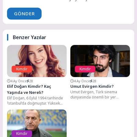
GÖNDER
Benzer Yazılar
Kimdir
Kimdir
4 Ay Önce
28
4 Ay Önce
28
Elif Doğan Kimdir? Kaç
Umut Evirgen Kimdir?
Umut Evirgen, Türk sinema
Yaşında ve Nereli?
dünyasında önemli bir yer
Elif Doğan, 6 Eylül 1994 tarihinde
edinmiş yönetmen, senarist,
İstanbul’da doğmuştur. Yüksek
yapımcı ve işletmeci olarak...
öğretim eğitimini İstanbul
Üniversitesi Devlet
Konservatuvarı...
Kimdir