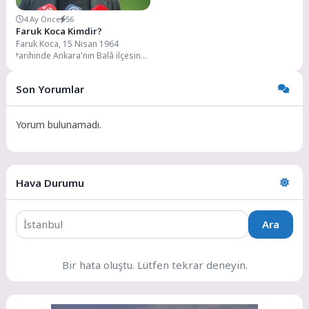
4 Ay Önce
56
Faruk Koca Kimdir?
Faruk Koca, 15 Nisan 1964
tarihinde Ankara'nın Balâ ilçesine
bağlı Derekışla mahallesinde
dünyaya geldi. Lise...
Son Yorumlar
Yorum bulunamadı.
Hava Durumu
Ara
Bir hata oluştu. Lütfen tekrar deneyin.