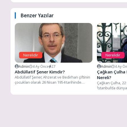
Benzer Yazılar
Nerelidir
Nerelidir
Admin
4 Ay Önce
27
Admin
4 Ay Ö
Abdüllatif Şener Kimdir?
Çağkan Çulha 
Abdüllatif Şener, Ahzerat ve Bedirhan çiftinin
Nereli?
çocukları olarak 26 Nisan 1954 tarihinde
Çağkan Çulha, 22 
Sivas’ta dünyaya gelmiştir....
İstanbul’da dünya
eğitimini Korkmaz 