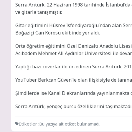
Serra Arıtürk, 22 Haziran 1998 tarihinde İstanbul’d
ve gitarla tanışmıştır.
Gitar eğitimini Hüsrev İsfendiyaroğlu’ndan alan Serr
Boğaziçi Can Korosu ekibinde yer aldı.
Orta öğretim eğitimini Özel Denizaltı Anadolu Lises
Acıbadem Mehmet Ali Aydınlar Üniversitesi ile devam
Yaptığı bazı coverlar ile ün edinen Serra Arıtürk, 201
YouTuber Berkcan Güven’le olan ilişkisiyle de tanınan
Şimdilerde ise Kanal D ekranlarında yayınlanmakta olan
Serra Arıtürk, yengeç burcu özelliklerini taşımaktadır
Etiketler :
Bu yazıya ait etiket bulunamadı.