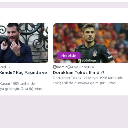
Nerelidir
nce
32
Admin
4 Ay Önce
24
Kimdir? Kaç Yaşında ve
Dorukhan Toköz Kimdir?
Dorukhan Toköz, 21 Mayıs 1996 tarihinde
Eskişehir’de dünyaya gelmiştir. Futbol
Kasım 1985 tarihinde
kariyerine Eskişehirspor altyapısında
ya gelmiştir. Orta öğretim
başlamıştır. ...
Yiğit Lisesi’nde...