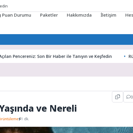
fedin
ig Puan Durumu
Paketler
Hakkımızda
İletişim
He
Pencereniz: Son Bir Haber ile Tanıyın ve Keşfedin
Rüyaların 
0
 Yaşında ve Nereli
örüntüleme
1 dk.