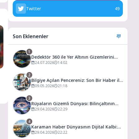
Twitter
49
Son Eklenenler
1
Dedektör 360 ile Yer Altının Gizemlerini
Keşfedin
24.07.2026
14:02
2
Bilgiye Açılan Pencereniz: Son Bir Haber ile
Tanıyın ve Keşfedin
09.05.2026
21:18
3
Rüyaların Gizemli Dünyası: Bilinçaltının
Kapısını Aralamak
29.04.2026
22:29
4
Karaman Haber Dünyasının Dijital Kalbi:
Gündem ve Olay
29.04.2026
22:22