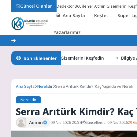
Güncel Olanlar
Dedektör 360 ile Yer Altının Gizemlerini Keş
Ana Sayfa
Keşfet
Süper L
Yazarlarımız
Son Eklenenler
ör 360 ile Yer Altının Gizemlerini Keşfedin
Bilgiye Açılan 
Ana Sayfa
Nerelidir
Serra Arıtürk Kimdir? Kaç Yaşında ve Nereli
Nerelidir
Serra Arıtürk Kimdir? Kaç
Admin
09 Nis 2026 20:57
Güncelleme: 09 Nis 2026
29 G