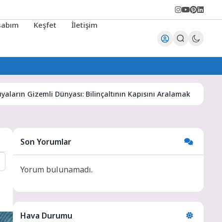
sabım
Keşfet
İletişim
Gizemli Dünyası: Bilinçaltının Kapısını Aralamak
Karaman 
Son Yorumlar
Yorum bulunamadı.
Hava Durumu