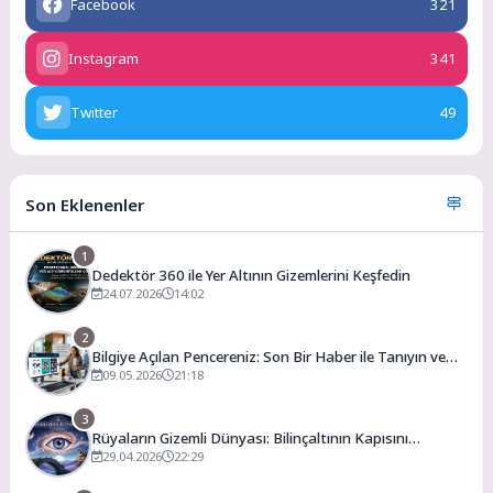
Facebook
321
Instagram
341
Twitter
49
Son Eklenenler
1
Dedektör 360 ile Yer Altının Gizemlerini Keşfedin
24.07.2026
14:02
2
Bilgiye Açılan Pencereniz: Son Bir Haber ile Tanıyın ve
Keşfedin
09.05.2026
21:18
3
Rüyaların Gizemli Dünyası: Bilinçaltının Kapısını
Aralamak
29.04.2026
22:29