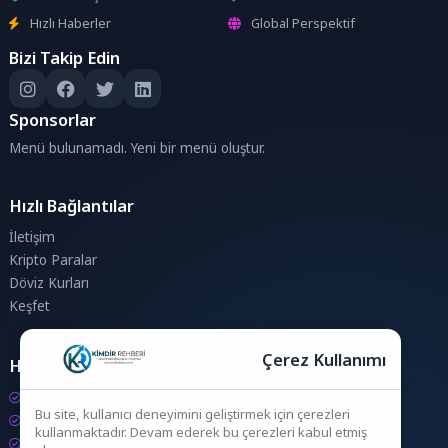
Hızlı Haberler
Global Perspektif
Bizi Takip Edin
Sponsorlar
Menü bulunamadı. Yeni bir menü oluştur.
Hızlı Bağlantılar
İletişim
Kripto Paralar
Döviz Kurları
Keşfet
Çerez Kullanımı
Hesaplamalar
Kripto Para Hesaplama
Bu site, kullanıcı deneyimini geliştirmek için çerezleri
Döviz Hesaplama
kullanmaktadır. Devam ederek bu çerezleri kabul etmiş
KDV Hesaplama