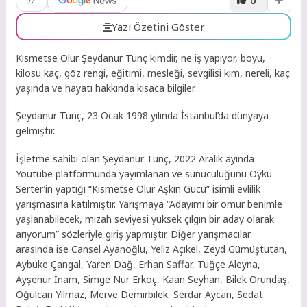
Yazı Özetini Göster
Kısmetse Olur Şeydanur Tunç kimdir, ne iş yapıyor, boyu,
kilosu kaç, göz rengi, eğitimi, mesleği, sevgilisi kim, nereli, kaç
yaşında ve hayatı hakkında kısaca bilgiler.
Şeydanur Tunç, 23 Ocak 1998 yılında İstanbul’da dünyaya
gelmiştir.
İşletme sahibi olan Şeydanur Tunç, 2022 Aralık ayında
Youtube platformunda yayımlanan ve sunuculuğunu Öykü
Serter’in yaptığı “Kısmetse Olur Aşkın Gücü” isimli evlilik
yarışmasına katılmıştır. Yarışmaya “Adayımı bir ömür benimle
yaşlanabilecek, mizah seviyesi yüksek çılgın bir aday olarak
arıyorum” sözleriyle giriş yapmıştır. Diğer yarışmacılar
arasında ise Cansel Ayanoğlu, Yeliz Açıkel, Zeyd Gümüştutan,
Aybüke Çangal, Yaren Dağ, Erhan Saffar, Tuğçe Aleyna,
Ayşenur İnam, Simge Nur Erkoç, Kaan Seyhan, Bilek Orundaş,
Oğulcan Yılmaz, Merve Demirbilek, Serdar Aycan, Sedat