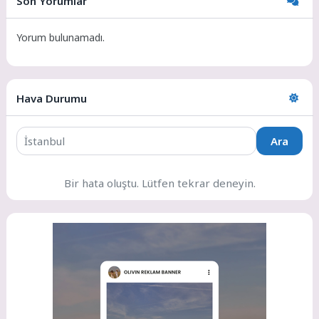
Son Yorumlar
Sosyoloji...
Yorum bulunamadı.
Hava Durumu
Ara
Bir hata oluştu. Lütfen tekrar deneyin.