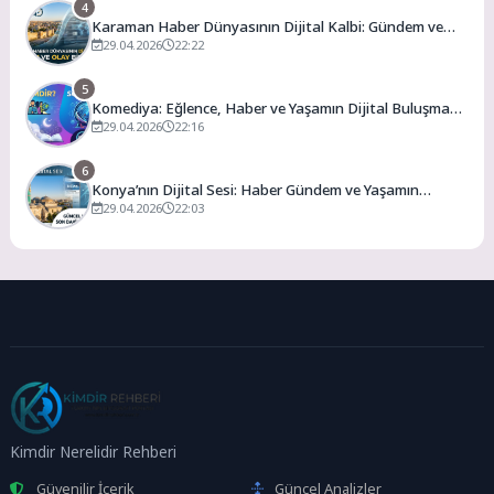
4
Karaman Haber Dünyasının Dijital Kalbi: Gündem ve
Olay
29.04.2026
22:22
5
Komediya: Eğlence, Haber ve Yaşamın Dijital Buluşma
Noktası
29.04.2026
22:16
6
Konya’nın Dijital Sesi: Haber Gündem ve Yaşamın
Merkezi
29.04.2026
22:03
Kimdir Nerelidir Rehberi
Güvenilir İçerik
Güncel Analizler