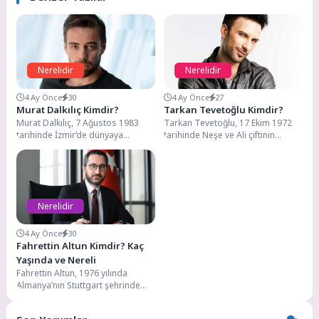
Nerelidir
Nerelidir
4 Ay Önce
30
4 Ay Önce
27
Murat Dalkılıç Kimdir?
Tarkan Tevetoğlu Kimdir?
Murat Dalkılıç, 7 Ağustos 1983
Tarkan Tevetoğlu, 17 Ekim 1972
tarihinde İzmir’de dünyaya
tarihinde Neşe ve Ali çiftinin
gelmiştir. Babasının adı Mehmet
çocukları olarak Almanya’nın
Sedat, annesinin adı...
Renanya-Palatina eyaletindeki...
Nerelidir
4 Ay Önce
30
Fahrettin Altun Kimdir? Kaç
Yaşında ve Nereli
Fahrettin Altun, 1976 yılında
Almanya’nın Stuttgart şehrinde
dünyaya gelmiştir. Yüksek öğretim
eğitimini İstanbul Üniversitesi