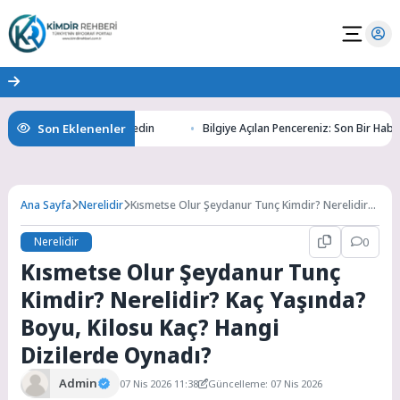
Son Eklenenler
tının Gizemlerini Keşfedin
Bilgiye Açılan Pencereniz: Son Bir Haber ile 
Ana Sayfa
Nerelidir
Kısmetse Olur Şeydanur Tunç Kimdir? Nerelidir?
Kaç Yaşında? Boyu, Kilosu Kaç? Hangi Dizilerde
Oynadı?
Nerelidir
0
Kısmetse Olur Şeydanur Tunç
Kimdir? Nerelidir? Kaç Yaşında?
Boyu, Kilosu Kaç? Hangi
Dizilerde Oynadı?
Admin
07 Nis 2026 11:38
Güncelleme: 07 Nis 2026