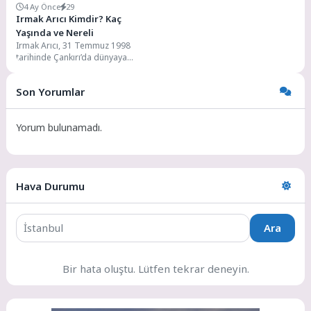
4 Ay Önce
29
Irmak Arıcı Kimdir? Kaç
Yaşında ve Nereli
Irmak Arıcı, 31 Temmuz 1998
tarihinde Çankırı’da dünyaya
gelmiştir. İlköğretim eğitimini
burada tamamlamıştır. Kökeni
Son Yorumlar
İzmir’e...
Yorum bulunamadı.
Hava Durumu
Ara
Bir hata oluştu. Lütfen tekrar deneyin.