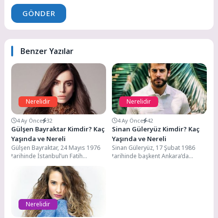
GÖNDER
Benzer Yazılar
Nerelidir
Nerelidir
4 Ay Önce
32
4 Ay Önce
42
Gülşen Bayraktar Kimdir? Kaç
Sinan Güleryüz Kimdir? Kaç
Yaşında ve Nereli
Yaşında ve Nereli
Gülşen Bayraktar, 24 Mayıs 1976
Sinan Güleryüz, 17 Şubat 1986
tarihinde İstanbul’un Fatih
tarihinde başkent Ankara’da
ilçesinde dünyaya gelmiştir.
dünyaya gelmiştir. Selanik
Annesinin adı Nimet, babasının...
göçmenidir. Yüksek öğretim...
Nerelidir