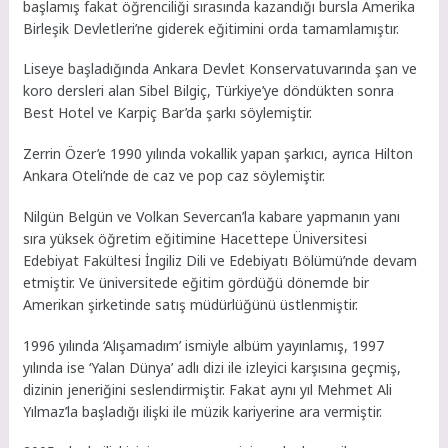
başlamış fakat öğrenciliği sırasında kazandığı bursla Amerika
Birleşik Devletleri’ne giderek eğitimini orda tamamlamıştır.
Liseye başladığında Ankara Devlet Konservatuvarında şan ve
koro dersleri alan Sibel Bilgiç, Türkiye’ye döndükten sonra
Best Hotel ve Karpiç Bar’da şarkı söylemiştir.
Zerrin Özer’e 1990 yılında vokallik yapan şarkıcı, ayrıca Hilton
Ankara Oteli’nde de caz ve pop caz söylemiştir.
Nilgün Belgün ve Volkan Severcan’la kabare yapmanın yanı
sıra yüksek öğretim eğitimine Hacettepe Üniversitesi
Edebiyat Fakültesi İngiliz Dili ve Edebiyatı Bölümü’nde devam
etmiştir. Ve üniversitede eğitim gördüğü dönemde bir
Amerikan şirketinde satış müdürlüğünü üstlenmiştir.
1996 yılında ‘Alışamadım’ ismiyle albüm yayınlamış, 1997
yılında ise ‘Yalan Dünya’ adlı dizi ile izleyici karşısına geçmiş,
dizinin jeneriğini seslendirmiştir. Fakat aynı yıl Mehmet Ali
Yılmaz’la başladığı ilişki ile müzik kariyerine ara vermiştir.