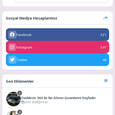
Sosyal Medya Hesaplarımız
Facebook
321
Instagram
341
Twitter
49
Son Eklenenler
1
Dedektör 360 ile Yer Altının Gizemlerini Keşfedin
24.07.2026
14:02
2