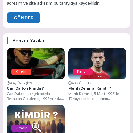
adresim ve site adresim bu tarayıcıya kaydedilsin.
GÖNDER
Benzer Yazılar
Kimdir
Kimdir
4 Ay Önce
29
4 Ay Önce
25
Can Dalton Kimdir?
Merih Demiral Kimdir?
Can Dalton, gerçek adıyla
Merih Demiral, 5 Mart 1998’de
Beratcan Gökdemir, 1997 yılında
Türkiye’nin Kocaeli ilinin
Batman'da doğmuş, İstanbul'un
Karamürsel ilçesinde dünyaya
Yenibosna ilçesinde büyümüş.
gelmiş bir Türk profesyonel...
Genç...
Kimdir