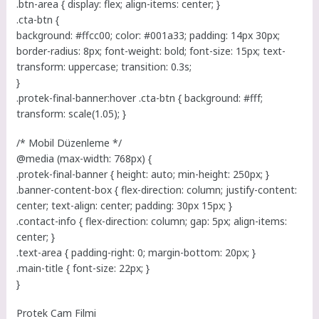
.btn-area { display: flex; align-items: center; }
.cta-btn {
background: #ffcc00; color: #001a33; padding: 14px 30px;
border-radius: 8px; font-weight: bold; font-size: 15px; text-
transform: uppercase; transition: 0.3s;
}
.protek-final-banner:hover .cta-btn { background: #fff;
transform: scale(1.05); }
/* Mobil Düzenleme */
@media (max-width: 768px) {
.protek-final-banner { height: auto; min-height: 250px; }
.banner-content-box { flex-direction: column; justify-content:
center; text-align: center; padding: 30px 15px; }
.contact-info { flex-direction: column; gap: 5px; align-items:
center; }
.text-area { padding-right: 0; margin-bottom: 20px; }
.main-title { font-size: 22px; }
}
Protek Cam Filmi