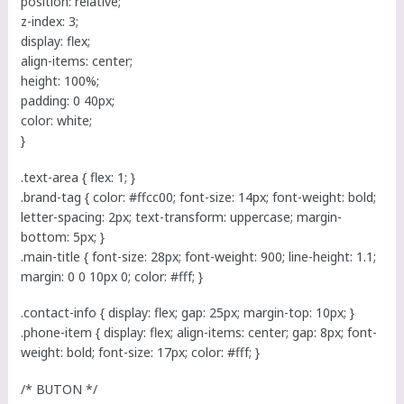
position: relative;
z-index: 3;
display: flex;
align-items: center;
height: 100%;
padding: 0 40px;
color: white;
}
.text-area { flex: 1; }
.brand-tag { color: #ffcc00; font-size: 14px; font-weight: bold;
letter-spacing: 2px; text-transform: uppercase; margin-
bottom: 5px; }
.main-title { font-size: 28px; font-weight: 900; line-height: 1.1;
margin: 0 0 10px 0; color: #fff; }
.contact-info { display: flex; gap: 25px; margin-top: 10px; }
.phone-item { display: flex; align-items: center; gap: 8px; font-
weight: bold; font-size: 17px; color: #fff; }
/* BUTON */