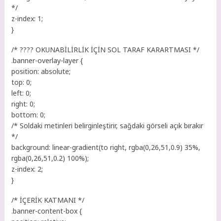
*/
z-index: 1;
}
/* ???? OKUNABİLİRLİK İÇİN SOL TARAF KARARTMASI */
.banner-overlay-layer {
position: absolute;
top: 0;
left: 0;
right: 0;
bottom: 0;
/* Soldaki metinleri belirginleştirir, sağdaki görseli açık bırakır
*/
background: linear-gradient(to right, rgba(0,26,51,0.9) 35%,
rgba(0,26,51,0.2) 100%);
z-index: 2;
}
/* İÇERİK KATMANI */
.banner-content-box {