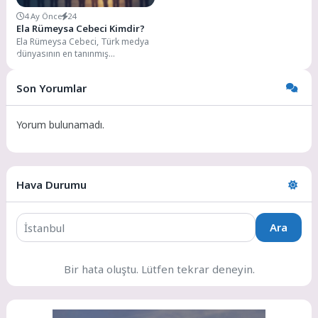
4 Ay Önce
24
Ela Rümeysa Cebeci Kimdir?
Ela Rümeysa Cebeci, Türk medya
dünyasının en tanınmış
isimlerinden biri olarak, radyo
programcılığından televizyon
Son Yorumlar
spikerliğine,...
Yorum bulunamadı.
Hava Durumu
Ara
Bir hata oluştu. Lütfen tekrar deneyin.