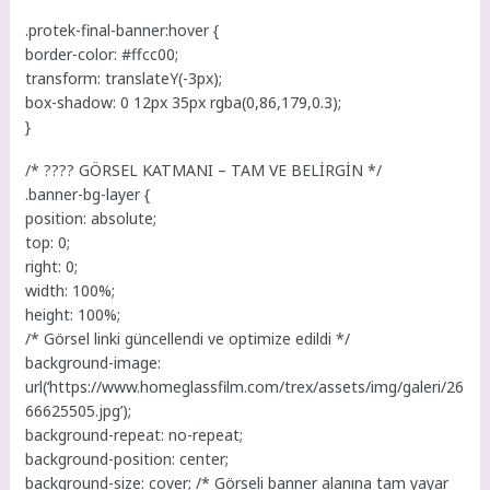
.protek-final-banner:hover {
border-color: #ffcc00;
transform: translateY(-3px);
box-shadow: 0 12px 35px rgba(0,86,179,0.3);
}
/* ????️ GÖRSEL KATMANI – TAM VE BELİRGİN */
.banner-bg-layer {
position: absolute;
top: 0;
right: 0;
width: 100%;
height: 100%;
/* Görsel linki güncellendi ve optimize edildi */
background-image:
url(‘https://www.homeglassfilm.com/trex/assets/img/galeri/26
66625505.jpg’);
background-repeat: no-repeat;
background-position: center;
background-size: cover; /* Görseli banner alanına tam yayar