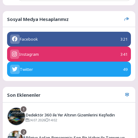
Sosyal Medya Hesaplarımız
Facebook
321
Instagram
341
Twitter
49
Son Eklenenler
1
Dedektör 360 ile Yer Altının Gizemlerini Keşfedin
24.07.2026
14:02
2
Bilgiye Açılan Pencereniz: Son Bir Haber ile Tanıyın ve