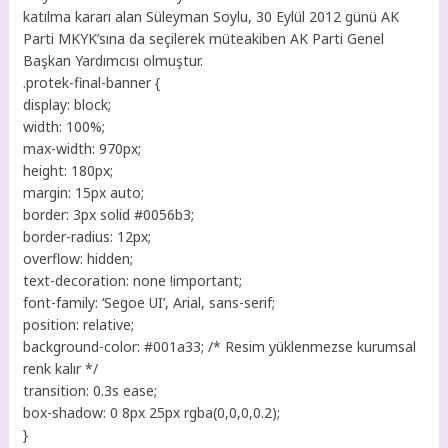
katılma kararı alan Süleyman Soylu, 30 Eylül 2012 günü AK
Parti MKYK’sına da seçilerek müteakiben AK Parti Genel
Başkan Yardımcısı olmuştur.
.protek-final-banner {
display: block;
width: 100%;
max-width: 970px;
height: 180px;
margin: 15px auto;
border: 3px solid #0056b3;
border-radius: 12px;
overflow: hidden;
text-decoration: none !important;
font-family: ‘Segoe UI’, Arial, sans-serif;
position: relative;
background-color: #001a33; /* Resim yüklenmezse kurumsal
renk kalır */
transition: 0.3s ease;
box-shadow: 0 8px 25px rgba(0,0,0,0.2);
}