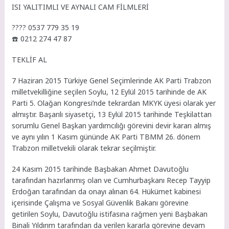
ISI YALITIMLI VE AYNALI CAM FİLMLERİ
???? 0537 779 35 19
☎️ 0212 274 47 87
TEKLİF AL
7 Haziran 2015 Türkiye Genel Seçimlerinde AK Parti Trabzon
milletvekilliğine seçilen Soylu, 12 Eylül 2015 tarihinde de AK
Parti 5. Olağan Kongresi’nde tekrardan MKYK üyesi olarak yer
almıştır. Başarılı siyasetçi, 13 Eylül 2015 tarihinde Teşkilattan
sorumlu Genel Başkan yardımcılığı görevini devir kararı almış
ve aynı yılın 1 Kasım gününde AK Parti TBMM 26. dönem
Trabzon milletvekili olarak tekrar seçilmiştir.
24 Kasım 2015 tarihinde Başbakan Ahmet Davutoğlu
tarafından hazırlanmış olan ve Cumhurbaşkanı Recep Tayyip
Erdoğan tarafından da onayı alınan 64. Hükümet kabinesi
içerisinde Çalışma ve Sosyal Güvenlik Bakanı görevine
getirilen Soylu, Davutoğlu istifasına rağmen yeni Başbakan
Binali Yıldırım tarafından da verilen kararla görevine devam