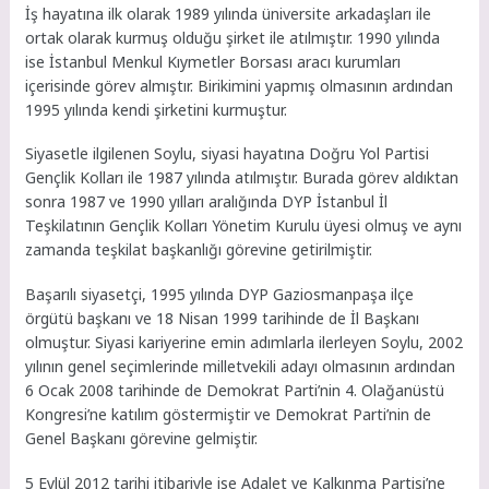
İş hayatına ilk olarak 1989 yılında üniversite arkadaşları ile
ortak olarak kurmuş olduğu şirket ile atılmıştır. 1990 yılında
ise İstanbul Menkul Kıymetler Borsası aracı kurumları
içerisinde görev almıştır. Birikimini yapmış olmasının ardından
1995 yılında kendi şirketini kurmuştur.
Siyasetle ilgilenen Soylu, siyasi hayatına Doğru Yol Partisi
Gençlik Kolları ile 1987 yılında atılmıştır. Burada görev aldıktan
sonra 1987 ve 1990 yılları aralığında DYP İstanbul İl
Teşkilatının Gençlik Kolları Yönetim Kurulu üyesi olmuş ve aynı
zamanda teşkilat başkanlığı görevine getirilmiştir.
Başarılı siyasetçi, 1995 yılında DYP Gaziosmanpaşa ilçe
örgütü başkanı ve 18 Nisan 1999 tarihinde de İl Başkanı
olmuştur. Siyasi kariyerine emin adımlarla ilerleyen Soylu, 2002
yılının genel seçimlerinde milletvekili adayı olmasının ardından
6 Ocak 2008 tarihinde de Demokrat Parti’nin 4. Olağanüstü
Kongresi’ne katılım göstermiştir ve Demokrat Parti’nin de
Genel Başkanı görevine gelmiştir.
5 Eylül 2012 tarihi itibariyle ise Adalet ve Kalkınma Partisi’ne