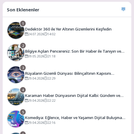
Son Eklenenler
1
Dedektör 360 ile Yer Altının Gizemlerini Keşfedin
24.07.2026
14:02
2
Bilgiye Açılan Pencereniz: Son Bir Haber ile Tanıyın ve
Keşfedin
09.05.2026
21:18
3
Rüyaların Gizemli Dünyası: Bilinçaltının Kapısını
Aralamak
29.04.2026
22:29
4
Karaman Haber Dünyasının Dijital Kalbi: Gündem ve
Olay
29.04.2026
22:22
5
Komediya: Eğlence, Haber ve Yaşamın Dijital Buluşma
Noktası
29.04.2026
22:16