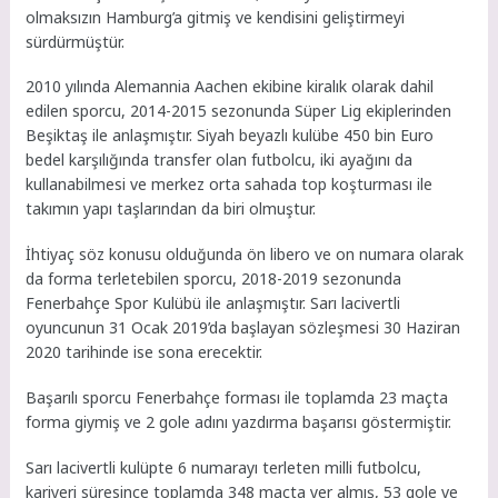
olmaksızın Hamburg’a gitmiş ve kendisini geliştirmeyi
sürdürmüştür.
2010 yılında Alemannia Aachen ekibine kiralık olarak dahil
edilen sporcu, 2014-2015 sezonunda Süper Lig ekiplerinden
Beşiktaş ile anlaşmıştır. Siyah beyazlı kulübe 450 bin Euro
bedel karşılığında transfer olan futbolcu, iki ayağını da
kullanabilmesi ve merkez orta sahada top koşturması ile
takımın yapı taşlarından da biri olmuştur.
İhtiyaç söz konusu olduğunda ön libero ve on numara olarak
da forma terletebilen sporcu, 2018-2019 sezonunda
Fenerbahçe Spor Kulübü ile anlaşmıştır. Sarı lacivertli
oyuncunun 31 Ocak 2019’da başlayan sözleşmesi 30 Haziran
2020 tarihinde ise sona erecektir.
Başarılı sporcu Fenerbahçe forması ile toplamda 23 maçta
forma giymiş ve 2 gole adını yazdırma başarısı göstermiştir.
Sarı lacivertli kulüpte 6 numarayı terleten milli futbolcu,
kariyeri süresince toplamda 348 maçta yer almış, 53 gole ve