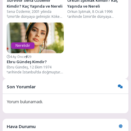
Survivor Sena Özdemir
Orkun Işıtmak Kimdir? Kaç
Kimdir? Kaç Yaşında ve Nereli
Yaşında ve Nereli
Sena Özdemir, 2001 yılında
Orkun Işıtmak, 8 Ocak 1996
İzmir’de dünyaya gelmiştir. Kökeni
tarihinde İzmir’de dünyaya
Balıkesir’e dayanmaktadır. Annesi
gelmiştir. Yüksek öğretim eğitimini
Bulgaristan göçmenidir. Orta
İstanbul Üniversitesi İtalyan...
öğretim...
Nerelidir
4 Ay Önce
29
Ebru Gündeş Kimdir?
Ebru Gündeş, 12 Ekim 1974
tarihinde İstanbul’da doğmuştur.
İlköğretim eğitimini Ankara’da
tamamlamış, sonrasında ailesiyle
Son Yorumlar
İstanbul’a...
Yorum bulunamadı.
Hava Durumu