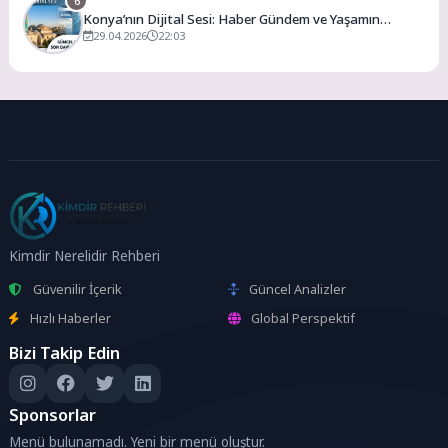
6
Konya’nın Dijital Sesi: Haber Gündem ve Yaşamın
Merkezi
29.04.2026
22:03
Kimdir Nerelidir Rehberi
Güvenilir İçerik
Güncel Analizler
Hızlı Haberler
Global Perspektif
Bizi Takip Edin
Sponsorlar
Menü bulunamadı. Yeni bir menü oluştur.