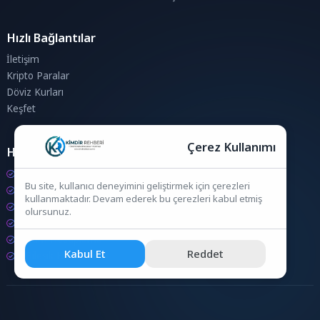
Hızlı Bağlantılar
İletişim
Kripto Paralar
Döviz Kurları
Keşfet
Çerez Kullanımı
Hesaplamalar
Kripto Para Hesaplama
Bu site, kullanıcı deneyimini geliştirmek için çerezleri
Döviz Hesaplama
kullanmaktadır. Devam ederek bu çerezleri kabul etmiş
KDV Hesaplama
olursunuz.
İndirim Hesaplama
Zam Hesaplama
Kabul Et
Reddet
Bileşik Hesaplama