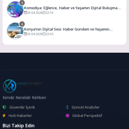
5
Komediya: Eğlence, Haber ve Yaşamın Dijital Buluşma
Noktası
29.04.2026
22:16
6
Konya’nın Dijital Sesi: Haber Gündem ve Yaşamın
Merkezi
29.04.2026
22:03
Kimdir Nerelidir Rehberi
Güvenilir İçerik
Güncel Analizler
Hızlı Haberler
Global Perspektif
Bizi Takip Edin