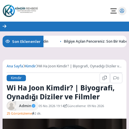
Son Eklenenler
ının Gizemlerini Keşfedin
Bilgiye Açılan Pencereniz: Son Bir Haber ile T
Ana Sayfa
Kimdir
Wi Ha Joon Kimdir? | Biyografi, Oynadığı Diziler ve
Filmler
Kimdir
0
Wi Ha Joon Kimdir? | Biyografi,
Oynadığı Diziler ve Filmler
Admin
05 Nis 2026 19:14
Güncelleme: 09 Nis 2026
25 Görüntüleme
2 dk.