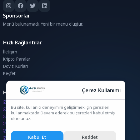
Sponsorlar
Menü bulunamadı. Yeni bir menü oluştur.
Hızlı Bağlantılar
İletişim
Kripto Paralar
Döviz Kurları
Keşfet
Çerez Kullanımı
Hesaplamalar
Kripto Para Hesaplama
Bu site, kullanıcı deneyimini geliştirmek için çerezleri
Döviz Hesaplama
kullanmaktadır. Devam ederek bu çerezleri kabul etmiş
KDV Hesaplama
olursunuz.
İndirim Hesaplama
Zam Hesaplama
Kabul Et
Reddet
Bileşik Hesaplama