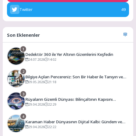
Twitter
49
Son Eklenenler
1
Dedektör 360 ile Yer Altının Gizemlerini Keşfedin
24.07.2026
14:02
2
Bilgiye Açılan Pencereniz: Son Bir Haber ile Tanıyın ve
Keşfedin
09.05.2026
21:18
3
Rüyaların Gizemli Dünyası: Bilinçaltının Kapısını
Aralamak
29.04.2026
22:29
4
Karaman Haber Dünyasının Dijital Kalbi: Gündem ve
Olay
29.04.2026
22:22