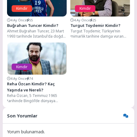
Kimdir
Kimdir
4 Ay Önce
55
4 Ay Önce
25
Buğrahan Tuncer Kimdir?
Turgut Toydemir Kimdir?
Ahmet Buğrahan Tuncer, 23 Mart
Turgut Toydemir, Türkiye’nin
1993 tarihinde İstanbul'da doğdu.
mimarlık tarihine damga vuran
Türk Milli Basketbol Takımı'nda
isimlerden biridir. 1938 yılında
yer alan...
İstanbul’da dünyaya gelen
Toydemir,...
Kimdir
4 Ay Önce
74
Reha Özcan Kimdir? Kaç
Yaşında ve Nereli?
Reha Özcan, 5 Temmuz 1965
tarihinde Bingöl’de dünyaya
gelmiştir. Kökeni Sinop’un
Boyabat ilçesine dayanmaktadır.
Son Yorumlar
Tam...
Yorum bulunamadı.