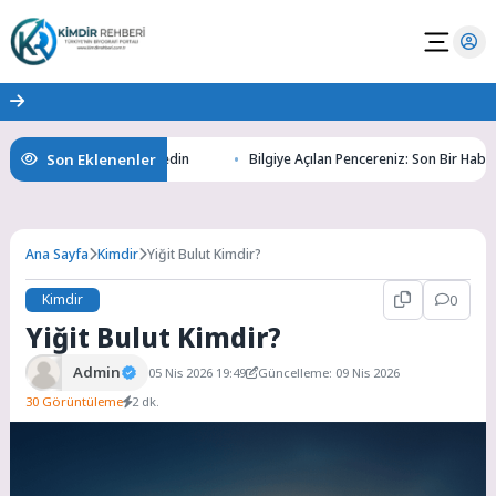
Son Eklenenler
ının Gizemlerini Keşfedin
Bilgiye Açılan Pencereniz: Son Bir Haber ile 
Ana Sayfa
Kimdir
Yiğit Bulut Kimdir?
Kimdir
0
Yiğit Bulut Kimdir?
Admin
05 Nis 2026 19:49
Güncelleme: 09 Nis 2026
30 Görüntüleme
2 dk.