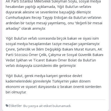
AK Parti İstanbul Milletvekili Süleyman Soylu, sosyal medya
hesabından yaptığı açıklamada, Yiğit Bulut’un vefatını
duyurarak ailesine ve sevenlerine başsağlığı dilemiştir.
Cumhurbaşkanı Recep Tayyip Erdoğan da Bulut’un vefatının
ardından bir taziye mesajı yayımlamış, onu “değerli bir mesai
arkadaşı” olarak anmıştır.
Yiğit Bulut’un vefatı sonrasında birçok bakan ve siyasi isim
sosyal medya hesaplarından taziye mesajları yayımlamıştır.
Çevre, Şehircilik ve İklim Değişikliği Bakanı Murat Kurum, AK
Parti Sözcüsü Ömer Çelik, Çalışma ve Sosyal Güvenlik Bakanı
Vedat Işıkhan ve Ticaret Bakanı Ömer Bolat da Bulut’un
vefatı dolayısıyla üzüntülerini dile getirmiştir.
Yiğit Bulut, gerek medya kariyeri gerekse devlet
kademelerindeki görevleriyle Türkiye’nin yakın dönem
ekonomi ve siyaset dünyasında iz bırakan önemli isimlerden
biri olmuştur.
Etiketler :
Bu yazıya ait etiket bulunamadı.