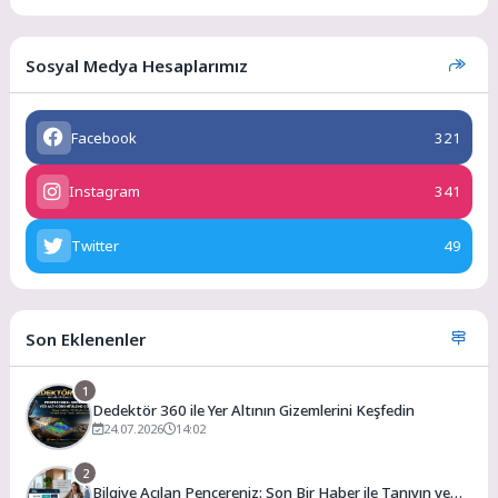
Sosyal Medya Hesaplarımız
Facebook
321
Instagram
341
Twitter
49
Son Eklenenler
1
Dedektör 360 ile Yer Altının Gizemlerini Keşfedin
24.07.2026
14:02
2
Bilgiye Açılan Pencereniz: Son Bir Haber ile Tanıyın ve