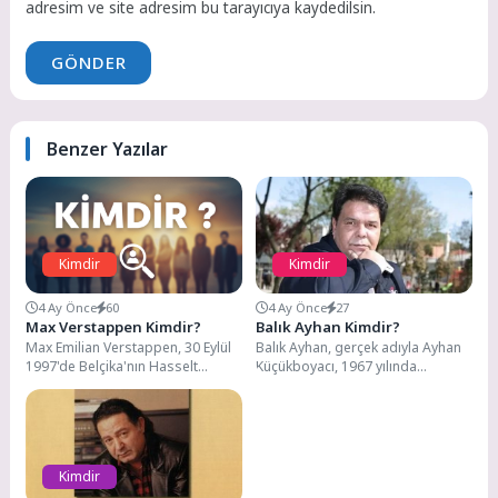
adresim ve site adresim bu tarayıcıya kaydedilsin.
GÖNDER
Benzer Yazılar
Kimdir
Kimdir
4 Ay Önce
60
4 Ay Önce
27
Max Verstappen Kimdir?
Balık Ayhan Kimdir?
Max Emilian Verstappen, 30 Eylül
Balık Ayhan, gerçek adıyla Ayhan
1997'de Belçika'nın Hasselt
Küçükboyacı, 1967 yılında
şehrinde doğmuştur. Babası Jos
İstanbul’un Kasımpaşa ilçesine
Verstappen, eski bir...
bağlı Hacıhüsrev semtinde
doğmuş...
Kimdir