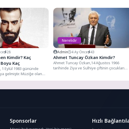
Nerelidir
nce
28
Admin
4 Ay Önce
43
en Kimdir? Kaç
Ahmet Tuncay Özkan Kimdir?
i Boyu Kaç
Ahmet Tuncay Özkan,14 Ağustos 1966
tarihinde Ziya ve Sulhiye çiftinin çocukları
 1 Eylül 1983 gününde
olarak başkent Ankara’da dünyaya...
ya gelmiştir. Müziğe olan
97...
Sponsorlar
Hızlı Bağlantıl