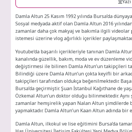
Yazı
Damla Altun 25 Kasım 1992 yılında Bursa’da dünyaya 
Sosyal medyada aktif olan Damla Altun 2016 yılından 
zamanlar daha çok makyaj ve bakımla ilgili videolar
istemesi üzerine vlog ağırlıklı içerikler paylaşmakta
Youtube‘da başarılı içerikleriyle tanınan Damla Altun
kanalında güzellik, bakım, moda ve ev düzenleme vide
değiştirmesi ile bilinen Damla Altun’un takipçileri t
Bilindiği üzere Damla Altun’un çokta keyifli bir ark
takipçileri tarafından oldukça beğenilmektedir. Baş
Bursa’da geçirmiştir. Şuan İstanbul Kağıthane de ya
Özkemal Altun’un doktor olduğu bilinmektedir. Aynı ş
zamanlar hemşirelik yapan Nalan Altun şimdilerde 
yapmaktadır. Damla Altun’un Kaan Altun adında bir e
Damla Altun, ilkokul ve lise eğitimini Bursa’da tamam
Has Üniversitesi İletişim Fakültesi Yeni Medya Bö