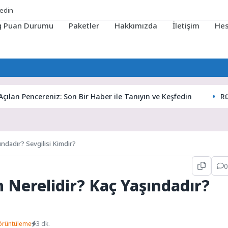
fedin
ig Puan Durumu
Paketler
Hakkımızda
İletişim
He
Pencereniz: Son Bir Haber ile Tanıyın ve Keşfedin
Rüyaların
ındadır? Sevgilisi Kimdir?
0
 Nerelidir? Kaç Yaşındadır?
örüntüleme
3 dk.