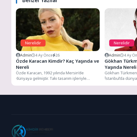
Benzer Yazılar
Nerelidir
Nerelidir
Admin
4 Ay Önce
26
Admin
4 Ay Ö
Özde Karacan Kimdir? Kaç Yaşında ve
Gökhan Türkm
Nereli
Yaşında Nerel
Özde Karacan, 1992 yılında Mersin’de
Gökhan Türkmen,
dünyaya gelmiştir. Takı tasarım işleriyle
İstanbul’da dünya
yakından ilgilenmektedir. Takı ve...
yakın ilgisi onu 19