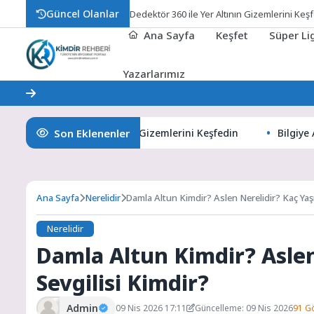
Güncel Olanlar
Dedektör 360 ile Yer Altının Gizemlerini Keş
Ana Sayfa
Keşfet
Süper L
Yazarlarımız
Son Eklenenler
tör 360 ile Yer Altının Gizemlerini Keşfedin
Bilgiye Açılan 
Ana Sayfa
Nerelidir
Damla Altun Kimdir? Aslen Nerelidir? Kaç Yaş
Nerelidir
Damla Altun Kimdir? Aslen
Sevgilisi Kimdir?
Admin
09 Nis 2026 17:11
Güncelleme: 09 Nis 2026
91 G