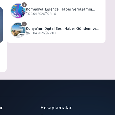
5
Komediya: Eğlence, Haber ve Yaşamın
Dijital Buluşma Noktası
29.04.2026
22:16
6
Konya’nın Dijital Sesi: Haber Gündem ve
Yaşamın Merkezi
29.04.2026
22:03
ar
Hesaplamalar