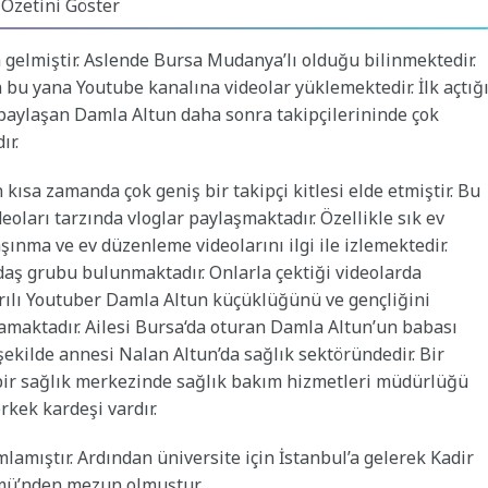
 Özetini Göster
gelmiştir. Aslende Bursa Mudanya’lı olduğu bilinmektedir.
bu yana Youtube kanalına videolar yüklemektedir. İlk açtığ
 paylaşan Damla Altun daha sonra takipçilerininde çok
dır.
 kısa zamanda çok geniş bir takipçi kitlesi elde etmiştir. Bu
oları tarzında vloglar paylaşmaktadır. Özellikle sık ev
aşınma ve ev düzenleme videolarını ilgi ile izlemektedir.
adaş grubu bulunmaktadır. Onlarla çektiği videolarda
arılı Youtuber Damla Altun küçüklüğünü ve gençliğini
şamaktadır. Ailesi Bursa‘da oturan Damla Altun’un babası
ekilde annesi Nalan Altun’da sağlık sektöründedir. Bir
bir sağlık merkezinde sağlık bakım hizmetleri müdürlüğü
rkek kardeşi vardır.
lamıştır. Ardından üniversite için İstanbul’a gelerek Kadir
lümü’nden mezun olmuştur.