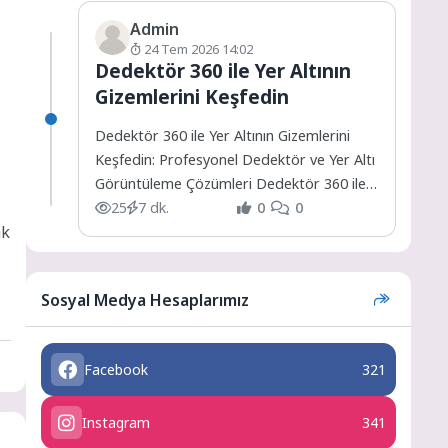
Admin
24 Tem 2026 14:02
Dedektör 360 ile Yer Altının
Gizemlerini Keşfedin
Dedektör 360 ile Yer Altının Gizemlerini
Keşfedin: Profesyonel Dedektör ve Yer Altı
Görüntüleme Çözümleri Dedektör 360 ile
Yer Altının Gizemlerini...
25
7 dk.
0
0
ak
Sosyal Medya Hesaplarımız
Facebook
321
Instagram
341