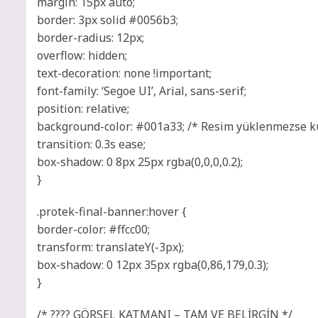
margin: 15px auto;
border: 3px solid #0056b3;
border-radius: 12px;
overflow: hidden;
text-decoration: none !important;
font-family: ‘Segoe UI’, Arial, sans-serif;
position: relative;
background-color: #001a33; /* Resim yüklenmezse ku
transition: 0.3s ease;
box-shadow: 0 8px 25px rgba(0,0,0,0.2);
}
.protek-final-banner:hover {
border-color: #ffcc00;
transform: translateY(-3px);
box-shadow: 0 12px 35px rgba(0,86,179,0.3);
}
/* ????️ GÖRSEL KATMANI – TAM VE BELİRGİN */