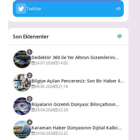
Twitter
49
Son Eklenenler
1
Dedektör 360 ile Yer Altının Gizemlerini
Keşfedin
24.07.2026
14:02
2
Bilgiye Açılan Pencereniz: Son Bir Haber ile
Tanıyın ve Keşfedin
09.05.2026
21:18
3
Rüyaların Gizemli Dünyası: Bilinçaltının
Kapısını Aralamak
29.04.2026
22:29
4
Karaman Haber Dünyasının Dijital Kalbi:
Gündem ve Olay
29.04.2026
22:22