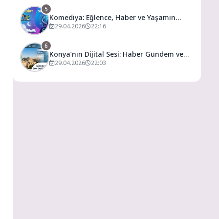
5
Komediya: Eğlence, Haber ve Yaşamın
Dijital Buluşma Noktası
29.04.2026
22:16
6
Konya’nın Dijital Sesi: Haber Gündem ve
Yaşamın Merkezi
29.04.2026
22:03