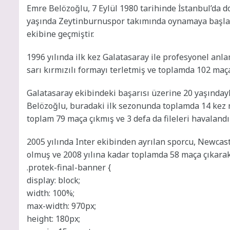
Emre Belözoğlu, 7 Eylül 1980 tarihinde İstanbul’da d
yaşında Zeytinburnuspor takımında oynamaya başlam
ekibine geçmiştir.
1996 yılında ilk kez Galatasaray ile profesyonel anl
sarı kırmızılı formayı terletmiş ve toplamda 102 maça
Galatasaray ekibindeki başarısı üzerine 20 yaşındayk
Belözoğlu, buradaki ilk sezonunda toplamda 14 kez m
toplam 79 maça çıkmış ve 3 defa da fileleri havalandı
2005 yılında Inter ekibinden ayrılan sporcu, Newcast
olmuş ve 2008 yılına kadar toplamda 58 maça çıkarak,
.protek-final-banner {
display: block;
width: 100%;
max-width: 970px;
height: 180px;