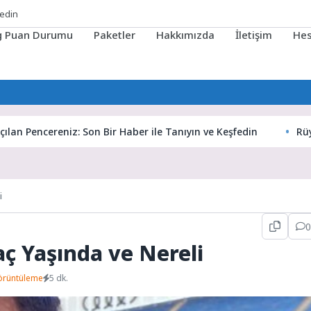
fedin
ig Puan Durumu
Paketler
Hakkımızda
İletişim
He
ncereniz: Son Bir Haber ile Tanıyın ve Keşfedin
Rüyaların G
i
0
ç Yaşında ve Nereli
örüntüleme
5 dk.