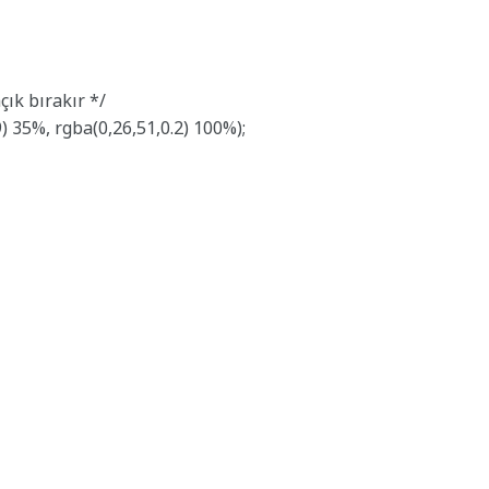
çık bırakır */
) 35%, rgba(0,26,51,0.2) 100%);