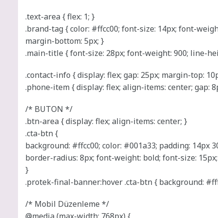
.text-area { flex: 1; }
.brand-tag { color: #ffcc00; font-size: 14px; font-weig
margin-bottom: 5px; }
.main-title { font-size: 28px; font-weight: 900; line-heig
.contact-info { display: flex; gap: 25px; margin-top: 10p
.phone-item { display: flex; align-items: center; gap: 8p
/* BUTON */
.btn-area { display: flex; align-items: center; }
.cta-btn {
background: #ffcc00; color: #001a33; padding: 14px 3
border-radius: 8px; font-weight: bold; font-size: 15px;
}
.protek-final-banner:hover .cta-btn { background: #fff;
/* Mobil Düzenleme */
@media (max-width: 768px) {