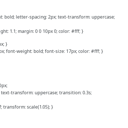
ht: bold; letter-spacing: 2px; text-transform: uppercase;
ht: 1.1; margin: 0 0 10px 0; color: #fff; }
x; }
x; font-weight: bold; font-size: 17px; color: #fff; }
0px;
 text-transform: uppercase; transition: 0.3s;
 transform: scale(1.05); }