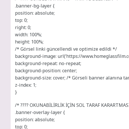
.banner-bg-layer {
position: absolute;
top: 0;
right: 0;
width: 100%;
height: 100%;
/* Görsel linki güncellendi ve optimize edildi */
background-image: url(‘https://www.homeglassfilm.c
background-repeat: no-repeat;
background-position: center;
background-size: cover; /* Görseli banner alanına ta
z-index: 1;
}
/* ???? OKUNABİLİRLİK İÇİN SOL TARAF KARARTMASI
.banner-overlay-layer {
position: absolute;
top: 0;