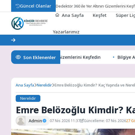
Güncel Olanlar
Dedektör 360 ile Yer Altının Gizemlerini Keş
Ana Sayfa
Keşfet
Süper L
Yazarlarımız
Son Eklenenler
r 360 ile Yer Altının Gizemlerini Keşfedin
Bilgiye Açılan Pe
Ana Sayfa
Nerelidir
Emre Belözoğlu Kimdir? Kaç Yaşında ve Nerel
Nerelidir
Emre Belözoğlu Kimdir? Ka
Admin
07 Nis 2026 11:37
Güncelleme: 07 Nis 2026
27 G