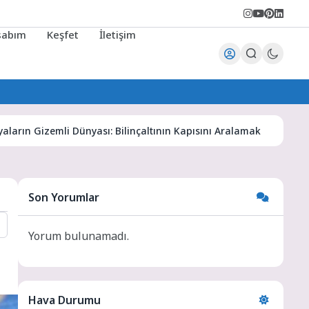
sabım
Keşfet
İletişim
izemli Dünyası: Bilinçaltının Kapısını Aralamak
Karaman H
Son Yorumlar
Yorum bulunamadı.
Hava Durumu