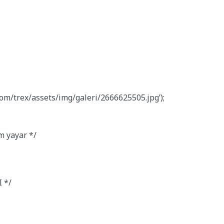
om/trex/assets/img/galeri/2666625505.jpg’);
m yayar */
 */