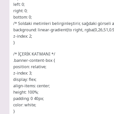
left: 0;
right: 0;
bottom: 0;
/* Soldaki metinleri belirginleştirir, sağdaki görseli a
background: linear-gradient(to right, rgba(0,26,51,0.9
z-index: 2;
}
/* İÇERİK KATMANI */
.banner-content-box {
position: relative;
z-index: 3;
display: flex;
align-items: center;
height: 100%;
padding: 0 40px;
color: white;
}