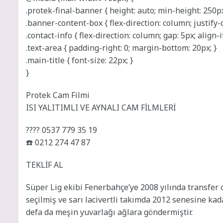
.protek-final-banner { height: auto; min-height: 250px
.banner-content-box { flex-direction: column; justify-c
.contact-info { flex-direction: column; gap: 5px; align-i
.text-area { padding-right: 0; margin-bottom: 20px; }
.main-title { font-size: 22px; }
}
Protek Cam Filmi
ISI YALITIMLI VE AYNALI CAM FİLMLERİ
???? 0537 779 35 19
☎️ 0212 274 47 87
TEKLİF AL
Süper Lig ekibi Fenerbahçe’ye 2008 yılında transfer
seçilmiş ve sarı lacivertli takımda 2012 senesine ka
defa da meşin yuvarlağı ağlara göndermiştir.