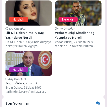
Nerelidir
Nerelidir
4 Ay Önce
23
4 Ay Önce
34
Elif Nil Elden Kimdir? Kaç
Vedat Muriqi Kimdir? Kaç
Yaşında ve Nereli
Yaşında ve Nereli
Elif Nil Elden, 1996 yılında dünyaya
Vedat Muriqi, 24 Nisan 1994
gelmiştir. Kökeni Ağrı’ya
tarihinde Kosova’nın Prizren
dayanmaktadır. Yaşamını ise
kentinde gelmiştir. Futbol hayatına
İstanbul’da sürdürmektedir. ...
2013 yılında KF...
Nerelidir
4 Ay Önce
33
Engin Özkoç Kimdir?
Engin Özkoç, 5 Şubat 1962
tarihinde Sakarya’nın Kayalar
Memduhiye Köyü’nde dünyaya
gelmiştir. İlköğretim eğitimini
Son Yorumlar
Memduhiye...