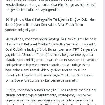
Festivali’nde ve Genç Öncüler Kısa Film Yarışması’nda En İyi
Belgesel Film Ödülü’ne layık görüldü.
2018 yılında, Ulusal Kategori’de Türkiye’nin En Çok Ödül alan
ikinci öğrenci filmi olan ‘Sen Adam Mısın?’ adlı filmin
yönetmenliğini yaptı.
2020 yılında, yönetmenliğini yaptığı ‘24 Dakika’ isimli belgesel
film ile TRT Belgesel Ödülleri’nde Kültür Ve Turizm Bakanlığı
Özel Ödülü’ne layık görüldü. Bunun yanı sıra; TRT Belgesel’de
yayınlanan ‘Umudun Toprağı’ isimli tv belgeselinde oyuncu
olarak; Karadenizli Şarkıcı Resul Dindar’ın ‘Sevdam ile Beraber’
adlı şarkısının klip yönetmeni olarak ve ‘Ala Türkiye’ isimli
hayvanlar alemi temalı video içerikler üreten YouTube
Kanalı’nda ‘Hayvan1Herif’ mahlasıyla YouTuber, Sunucu ve
Dijital İçerik Üretici olarak kariyerine devam etti.
Bugün, Yönetmen Alihan Erbaş ile FFM Creative markası adı
altında ortak projeler yürütmekte, Instagram, TikTok ve
diğer sosyal medya mecralarında dijital video içerik üretici