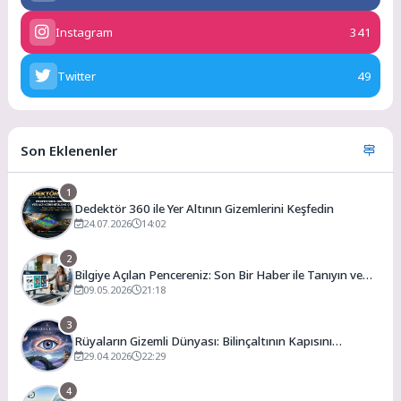
Instagram
341
Twitter
49
Son Eklenenler
1
Dedektör 360 ile Yer Altının Gizemlerini Keşfedin
24.07.2026
14:02
2
Bilgiye Açılan Pencereniz: Son Bir Haber ile Tanıyın ve
Keşfedin
09.05.2026
21:18
3
Rüyaların Gizemli Dünyası: Bilinçaltının Kapısını
Aralamak
29.04.2026
22:29
4