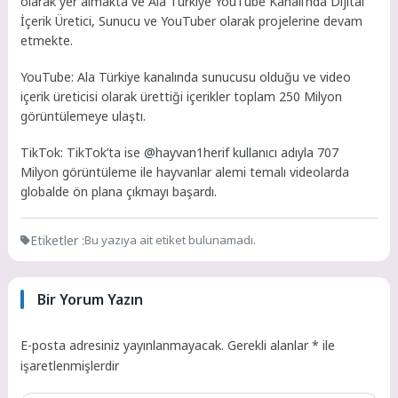
olarak yer almakta ve Ala Türkiye YouTube Kanalı’nda Dijital
İçerik Üretici, Sunucu ve YouTuber olarak projelerine devam
etmekte.
YouTube: Ala Türkiye kanalında sunucusu olduğu ve video
içerik üreticisi olarak ürettiği içerikler toplam 250 Milyon
görüntülemeye ulaştı.
TikTok: TikTok’ta ise @hayvan1herif kullanıcı adıyla 707
Milyon görüntüleme ile hayvanlar alemi temalı videolarda
globalde ön plana çıkmayı başardı.
Etiketler :
Bu yazıya ait etiket bulunamadı.
Bir Yorum Yazın
E-posta adresiniz yayınlanmayacak.
Gerekli alanlar
*
ile
işaretlenmişlerdir