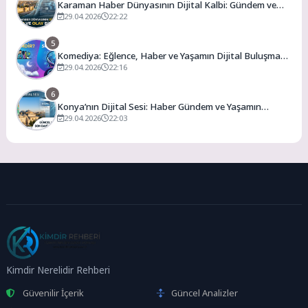
Karaman Haber Dünyasının Dijital Kalbi: Gündem ve
Olay
29.04.2026
22:22
5
Komediya: Eğlence, Haber ve Yaşamın Dijital Buluşma
Noktası
29.04.2026
22:16
6
Konya’nın Dijital Sesi: Haber Gündem ve Yaşamın
Merkezi
29.04.2026
22:03
Kimdir Nerelidir Rehberi
Güvenilir İçerik
Güncel Analizler