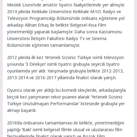
Meslek Lisesi’nde amatör tiyatro faaliyetlerinde yer almıştır.
2014 yılında Kırıkkale Üniversitesi Kırıkkale M.Y.O. Radyo ve
Televizyon Programcılığı Bölümü’nde önlisans eğitimine yol
arkadaşı Alihan Erbaş ile birlikte Belgesel-Kısa Film
yönetmenliği yaparak başlamıştır. Daha sonra Kastamonu
Üniversitesi İletişim Fakültesi Radyo Tv ve Sinema
Bölümü’nde eğitimini tamamlamıştır.
2012 yılında ilk kez Yetenek Sizsiniz Türkiye isimli televizyon
şovunda ‘3 Direkşın’ isimli tiyatro grubuyla seyircili tiyatro
oyunlarında yer aldı. Yarışmada grubuyla birlikte 2012-2013,
2013-2014 ve 2016-2017 yıllarında finalist olarak yarıştı.
Oyuncu olarak yer aldığı bu komedi skeçlerde, arkadaşlarıyla
birçok kez yarışmanın rekor puanını alarak ‘Yetenek Sizsiniz
Türkiye Unutulmayan Performanslar’ listesinde grubuyla yer
almayı başardı.
2016’da önlisansını tamamlaması ile birlikte, yönetmenliğini
yaptığı ‘Baki’ isimli belgesel filmle ulusal ve uluslararası film
festivallerinde finalist olarak yarıştı ve Bozok Film