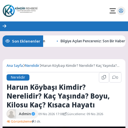
Son Eklenenler
ın Gizemlerini Keşfedin
Bilgiye Açılan Pencereniz: Son Bir Haber ile Tan
Ana Sayfa
Nerelidir
Harun Köybaşı Kimdir? Nerelidir? Kaç Yaşında?
Boyu, Kilosu Kaç? Kısaca Hayatı
Nerelidir
0
Harun Köybaşı Kimdir?
Nerelidir? Kaç Yaşında? Boyu,
Kilosu Kaç? Kısaca Hayatı
Admin
09 Nis 2026 17:08
Güncelleme: 09 Nis 2026
46 Görüntüleme
3 dk.