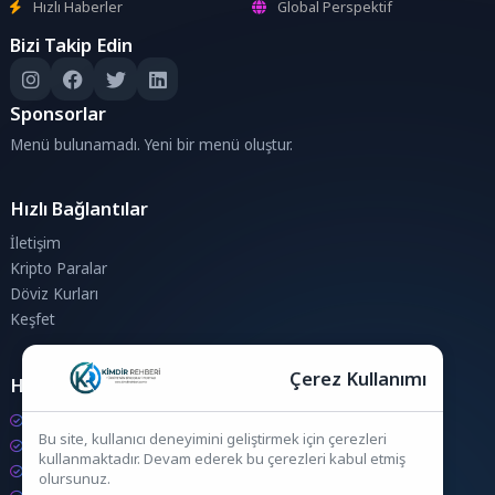
Hızlı Haberler
Global Perspektif
Bizi Takip Edin
Sponsorlar
Menü bulunamadı. Yeni bir menü oluştur.
Hızlı Bağlantılar
İletişim
Kripto Paralar
Döviz Kurları
Keşfet
Çerez Kullanımı
Hesaplamalar
Kripto Para Hesaplama
Bu site, kullanıcı deneyimini geliştirmek için çerezleri
Döviz Hesaplama
kullanmaktadır. Devam ederek bu çerezleri kabul etmiş
KDV Hesaplama
olursunuz.