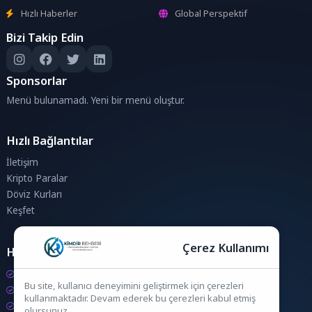
Hızlı Haberler
Global Perspektif
Bizi Takip Edin
Sponsorlar
Menü bulunamadı. Yeni bir menü oluştur.
Hızlı Bağlantılar
İletişim
Kripto Paralar
Döviz Kurları
Keşfet
Çerez Kullanımı
Hesaplamalar
Kripto Para Hesaplama
Bu site, kullanıcı deneyimini geliştirmek için çerezleri
Döviz Hesaplama
kullanmaktadır. Devam ederek bu çerezleri kabul etmiş
KDV Hesaplama
olursunuz.