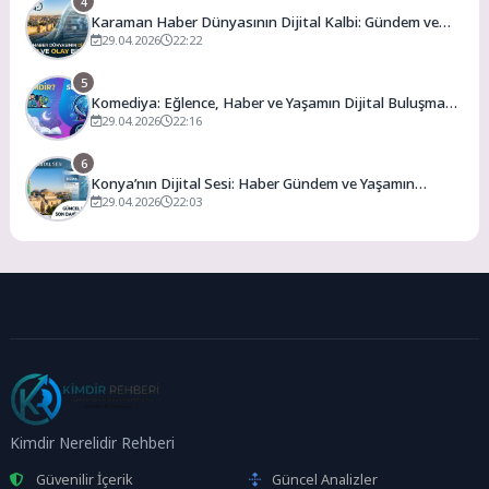
4
Karaman Haber Dünyasının Dijital Kalbi: Gündem ve
Olay
29.04.2026
22:22
5
Komediya: Eğlence, Haber ve Yaşamın Dijital Buluşma
Noktası
29.04.2026
22:16
6
Konya’nın Dijital Sesi: Haber Gündem ve Yaşamın
Merkezi
29.04.2026
22:03
Kimdir Nerelidir Rehberi
Güvenilir İçerik
Güncel Analizler