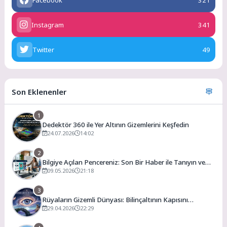
Facebook
321
Instagram
341
Twitter
49
Son Eklenenler
1
Dedektör 360 ile Yer Altının Gizemlerini Keşfedin
24.07.2026
14:02
2
Bilgiye Açılan Pencereniz: Son Bir Haber ile Tanıyın ve
Keşfedin
09.05.2026
21:18
3
Rüyaların Gizemli Dünyası: Bilinçaltının Kapısını
Aralamak
29.04.2026
22:29