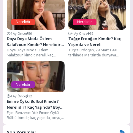
Nerelidir
Nerelidir
4 Ay Önce
56
4 Ay Önce
39
Doya Doya Moda Özlem
Tuğçe Erdoğan Kimdir? Kaç
Salafzoun Kimdir? Nerelidir?
Yaşında ve Nereli
Doya Doya Moda Özlem
Tuğçe Erdoğan, 29 Mart 1991
Kaç Yaşında? Boyu, Kilosu
Salafzoun kimdir, nereli, kaç
tarihinde Mersin’de dünyaya
Kaç?
yaşında, boyu, kilosu kaçtır, hangi
gelmiştir. Aslen Sivaslıdır.
dizilerde oynadı,...
Yaşantısını ise İstanbul’da
sürdürmektedir....
Nerelidir
4 Ay Önce
32
Emine Öykü Bülbül Kimdir?
Nerelidir? Kaç Yaşında? Boyu,
Eşim Benzerim Yok Emine Öykü
Kilosu Kaç?
Bülbül kimdir, kaç yaşında, boyu,
kilosu kaç, sevgilisi varmı,
evlimi,...
Son Yorumlar