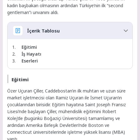
kadın başbakan olmasının ardından Türkiye’nin ilk “second
gentleman”ı unvanını aldı.
İçerik Tablosu
Eğitimi
İş Hayatı
Eserleri
Eğitimi
Özer Uçuran Çiller, Caddebostan’ın ilk muhtarı ve uzun süre
market işletmecisi olan Ramiz Uçuran ile İsmet Uçuran’ın
çocuklarından birisidir. Eğitim hayatına Saint Joseph Fransız
Lisesi’nde başlayan Çiller, mühendislik eğitimini Robert
Kolej’de (bugünkü Boğaziçi Üniversitesi) tamamlamış ve
ardından Amerika Birleşik Devletleri’nde Boston ve
Connecticut üniversitelerinde işletme yüksek lisansı (MBA)
yaptı.