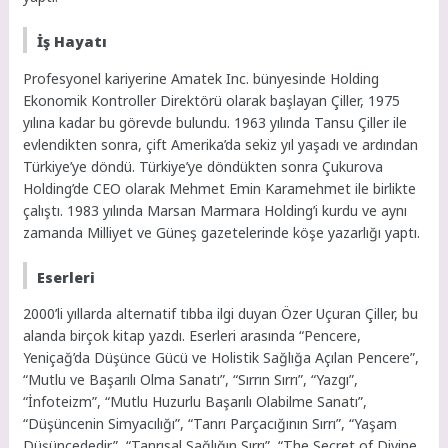
İş Hayatı
Profesyonel kariyerine Amatek Inc. bünyesinde Holding
Ekonomik Kontroller Direktörü olarak başlayan Çiller, 1975
yılına kadar bu görevde bulundu. 1963 yılında Tansu Çiller ile
evlendikten sonra, çift Amerika’da sekiz yıl yaşadı ve ardından
Türkiye’ye döndü. Türkiye’ye döndükten sonra Çukurova
Holding’de CEO olarak Mehmet Emin Karamehmet ile birlikte
çalıştı. 1983 yılında Marsan Marmara Holding’i kurdu ve aynı
zamanda Milliyet ve Güneş gazetelerinde köşe yazarlığı yaptı.
Eserleri
2000’li yıllarda alternatif tıbba ilgi duyan Özer Uçuran Çiller, bu
alanda birçok kitap yazdı. Eserleri arasında “Pencere,
Yeniçağ’da Düşünce Gücü ve Holistik Sağlığa Açılan Pencere”,
“Mutlu ve Başarılı Olma Sanatı”, “Sırrın Sırrı”, “Yazgı”,
“İnfoteizm”, “Mutlu Huzurlu Başarılı Olabilme Sanatı”,
“Düşüncenin Simyacılığı”, “Tanrı Parçacığının Sırrı”, “Yaşam
Düşüncededir”, “Tanrısal Sağlığın Sırrı”, “The Secret of Divine