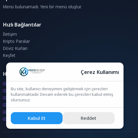
Menü bulunamadı. Yeni bir menü oluştur.
Hızlı Bağlantılar
İletişim
Kripto Paralar
Döviz Kurları
Keşfet
Çerez Kullanımı
Hesaplamalar
Kripto Para Hesaplama
Bu site, kullanıcı deneyimini geliştirmek için çerezleri
Döviz Hesaplama
kullanmaktadır. Devam ederek bu çerezleri kabul etmiş
KDV Hesaplama
olursunuz.
İndirim Hesaplama
Zam Hesaplama
Kabul Et
Reddet
Bileşik Hesaplama