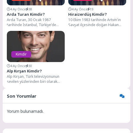
4 Ay Önce
38
4 Ay Önce
19
Arda Turan Kimdir?
Hiraizerdüş Kimdir?
Arda Turan, 30 Ocak 1987
10 Ekim 1983 tarihinde Artvin'in
tarihinde İstanbul, Türkiye'de
Şavşat ilçesinde doğan Hakan
doğdu. Türk futbolunun önemli
Bozdağ, sahne adıyla Hiraizerdüş,
isimlerinden biri olan...
Türkiye'nin çok...
Kimdir
4 Ay Önce
30
Alp Kırşan Kimdir?
Alp Kırşan, Türk televizyonunun
sevilen yüzlerinden biri olarak
tanınan bir oyuncu, sunucu ve eski
mankendir....
Son Yorumlar
Yorum bulunamadı.