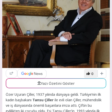
0
Yazı Özetini Göster
Özer Uçuran Çiller, 1937 yılında dünyaya geldi. Türkiye’nin ilk
kadın başbakanı
Tansu Çiller
ile evli olan Çiller, mühendislik
ve iş dünyasında önemli başarılara imza attı. Çiftin bu
evlilikten iki çocuğu oldu. Eşi Tansu Çiller’in 1993 yılında ilk