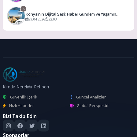
6
Konya’nın Dijital Sesi: Haber Gündem ve Yaşamın
Merkezi
29.04.2026
22:03
Kimdir Nerelidir Rehberi
Güvenilir İçerik
Güncel Analizler
Hızlı Haberler
Global Perspektif
Bizi Takip Edin
Sponsorlar