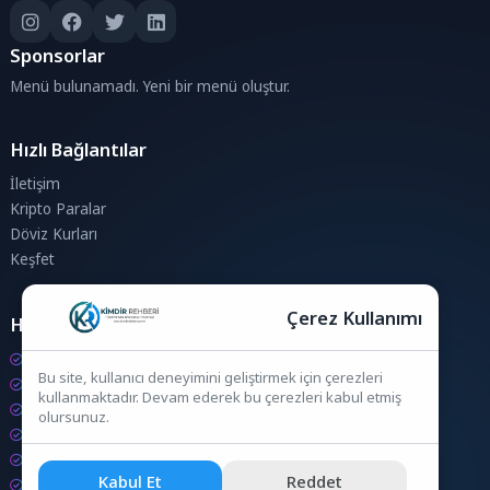
Sponsorlar
Menü bulunamadı. Yeni bir menü oluştur.
Hızlı Bağlantılar
İletişim
Kripto Paralar
Döviz Kurları
Keşfet
Çerez Kullanımı
Hesaplamalar
Kripto Para Hesaplama
Bu site, kullanıcı deneyimini geliştirmek için çerezleri
Döviz Hesaplama
kullanmaktadır. Devam ederek bu çerezleri kabul etmiş
KDV Hesaplama
olursunuz.
İndirim Hesaplama
Zam Hesaplama
Kabul Et
Reddet
Bileşik Hesaplama