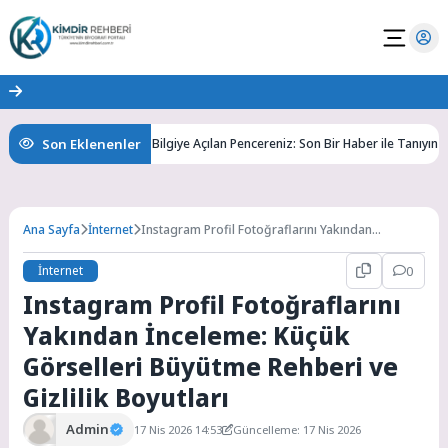
Son Eklenenler
ni Keşfedin
Bilgiye Açılan Pencereniz: Son Bir Haber ile Tanıyın ve Keşf
Ana Sayfa
İnternet
Instagram Profil Fotoğraflarını Yakından
İnceleme: Küçük Görselleri Büyütme Rehberi ve
Gizlilik Boyutları
İnternet
0
Instagram Profil Fotoğraflarını
Yakından İnceleme: Küçük
Görselleri Büyütme Rehberi ve
Gizlilik Boyutları
Admin
17 Nis 2026 14:53
Güncelleme: 17 Nis 2026