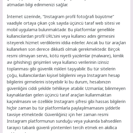
atmadan bilgi edinmenizi sağlar.
İnternet üzerinde, “Instagram profil fotoğrafı büyütme”
vaadiyle ortaya çıkan çok sayıda üçüncü taraf web sitesi ve
mobil uygulama bulunmaktadır. Bu platformlar genellikle
kullanıcılardan profil URL’sini veya kullanıcı adını girmesini
isteyerek hizmet verdiklerini iddia ederler. Ancak bu tür araçları
kullanırken son derece dikkatli olmak gerekmektedir. Birçok
resmi olmayan servis, kötü niyetli yazılımlar (malware), kimlik
avı (phishing) girişimleri veya kullanıcı verilerinin izinsiz
toplanması gibi güvenlik riskleri taşıyabilir. Bu tür sitelerin
çoğu, kullanıcılardan kişisel bilgilerini veya Instagram hesap
bilgilerini girmelerini isteyebilir ki bu durum, hesabınızın
güvenliğini ciddi şekilde tehlikeye atabilir. Uzmanlar, bilinmeyen
kaynaklardan gelen üçüncü taraf araçları kullanmaktan
kaçınılmasını ve özellikle Instagram şifresi gibi hassas bilgilerin
hiçbir zaman bu tür platformlarla paylaşılmamasını şiddetle
tavsiye etmektedir. Güvenliğiniz için her zaman resmi
Instagram platformunun sunduğu veya yukarıda bahsedilen
tarayıcı tabanlı güvenli yöntemleri tercih etmek en akıllıca