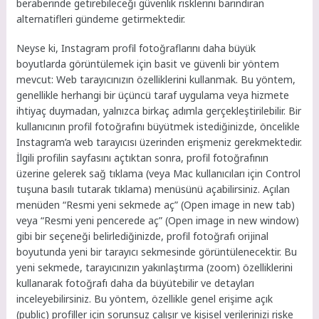
beraberinde getirebileceği güvenlik risklerini barındıran
alternatifleri gündeme getirmektedir.
Neyse ki, Instagram profil fotoğraflarını daha büyük
boyutlarda görüntülemek için basit ve güvenli bir yöntem
mevcut: Web tarayıcınızın özelliklerini kullanmak. Bu yöntem,
genellikle herhangi bir üçüncü taraf uygulama veya hizmete
ihtiyaç duymadan, yalnızca birkaç adımla gerçekleştirilebilir. Bir
kullanıcının profil fotoğrafını büyütmek istediğinizde, öncelikle
Instagram’a web tarayıcısı üzerinden erişmeniz gerekmektedir.
İlgili profilin sayfasını açtıktan sonra, profil fotoğrafının
üzerine gelerek sağ tıklama (veya Mac kullanıcıları için Control
tuşuna basılı tutarak tıklama) menüsünü açabilirsiniz. Açılan
menüden “Resmi yeni sekmede aç” (Open image in new tab)
veya “Resmi yeni pencerede aç” (Open image in new window)
gibi bir seçeneği belirlediğinizde, profil fotoğrafı orijinal
boyutunda yeni bir tarayıcı sekmesinde görüntülenecektir. Bu
yeni sekmede, tarayıcınızın yakınlaştırma (zoom) özelliklerini
kullanarak fotoğrafı daha da büyütebilir ve detayları
inceleyebilirsiniz. Bu yöntem, özellikle genel erişime açık
(public) profiller için sorunsuz çalışır ve kişisel verilerinizi riske