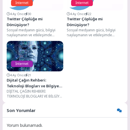
İnternet
İnternet
4 Ay Önce
30
4 Ay Önce
22
Twitter Çöplüğe mi
Twitter Çöplüğe mi
Dönüşüyor?
Dönüşüyor?
Sosyal medyanın gücü, bilgiyi
Sosyal medyanın gücü, bilgiyi
paylaşmanın ve etkileşimde
paylaşmanın ve etkileşimde
bulunmanın harika bir yolu
bulunmanın harika bir yolu
olabilir, ancak her güzel...
olabilir, ancak her güzel...
İnternet
4 Ay Önce
21
Dijital Çağın Rehberi:
Teknoloji Blogları ve Bilgiye
DİJİTAL ÇAĞIN REHBERİ:
Erişimdeki Kritik Rolü
TEKNOLOJİ BLOGLARI VE BİLGİYE
ERİŞİMDEKİ KRİTİK ROLÜ
Günümüzün baş döndürücü
Son Yorumlar
teknolojik ilerlemeleri,...
Yorum bulunamadı.