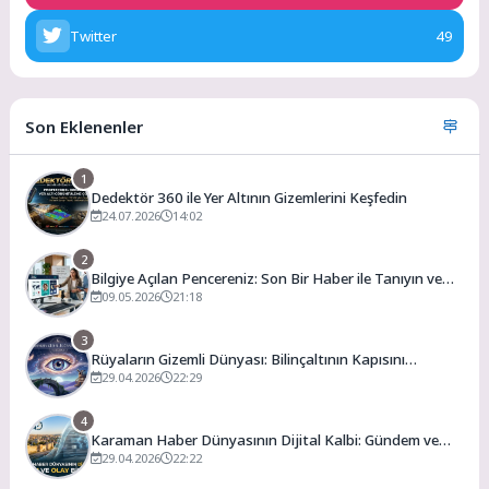
Twitter
49
Son Eklenenler
1
Dedektör 360 ile Yer Altının Gizemlerini Keşfedin
24.07.2026
14:02
2
Bilgiye Açılan Pencereniz: Son Bir Haber ile Tanıyın ve
Keşfedin
09.05.2026
21:18
3
Rüyaların Gizemli Dünyası: Bilinçaltının Kapısını
Aralamak
29.04.2026
22:29
4
Karaman Haber Dünyasının Dijital Kalbi: Gündem ve
Olay
29.04.2026
22:22