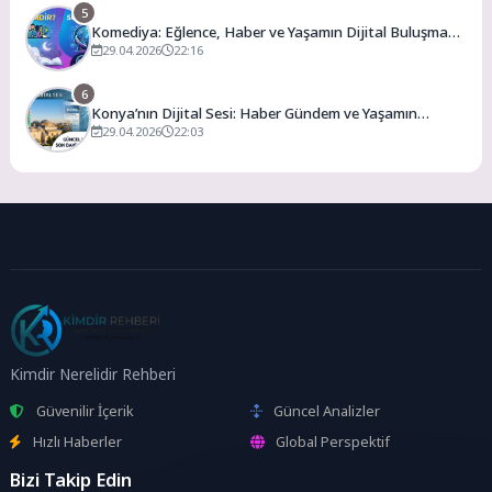
5
Komediya: Eğlence, Haber ve Yaşamın Dijital Buluşma
Noktası
29.04.2026
22:16
6
Konya’nın Dijital Sesi: Haber Gündem ve Yaşamın
Merkezi
29.04.2026
22:03
Kimdir Nerelidir Rehberi
Güvenilir İçerik
Güncel Analizler
Hızlı Haberler
Global Perspektif
Bizi Takip Edin